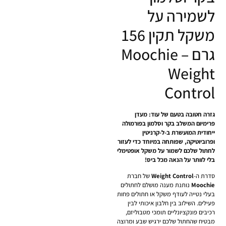
לשמירה על
משקל תקין 156
גרם – Moochie
Weight
Control
גזרה חטובה בטעם של עוד: מעדן
פרימיום המשלב בקר וסלמון בפורמולה
ייחודית המועשרת ב-ל-קרניטין
ופרוביוטיקה, שפותחה במיוחד כדי לעזור
לחתול שלכם לשמור על משקל אופטימלי
בלי לוותר על הנאה מכל ביס!
סדרת ה-
Weight Control
של חברת
Moochie
נותנת מענה מושלם לחתולים
בעלי נטייה לעודף משקל או חתולים פחות
פעילים. השילוב בין חלבון איכותי לבין
רכיבים פונקציונליים תומכי מטבוליזם,
מבטיח שהחתול שלכם ירגיש שבע ומרוצה