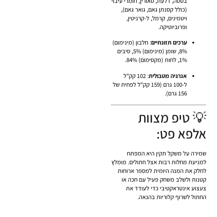
בטטה, דלעת, טאורין, חומרי עיבוי
(כולל קסנתן גאם, גואר גאם),
ויטמינים, קרמל, ל-קרניטין,
ופרוביוטיקה.
ערכים תזונתיים
: חלבון (מינימום)
8%, שומן (מינימום) 5%, סיבים
1%, לחות (מקסימום) 84%.
אנרגיה מטבולית
: 102 קק"ל
ל-100 גרם (159 קק"ל לפחית של
156 גרם).
💡 טיפ מצוות
אלפא פט:
שמירה על משקל תקין היא המפתח
למניעת מחלות רבות אצל חתולים. מומלץ
לחלק את המנה היומית למספר ארוחות
קטנות ולשלב משחק פעיל עם חכה או
צעצוע אינטראקטיבי כדי לעודד את
החתול לשרוף קלוריות בהנאה.