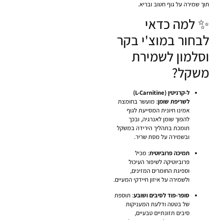
תוך שמירה על גוף חטוב ובריא.
✨ למה כדאי
לבחור במוצ'י בקר
וסלמון לשמירת
משקל?
ל-קרניטין (L-Carnitine)
לשריפת שומן
: מועשר בחומצת
אמינו חיונית המסייעת לגוף
להפוך שומן לאנרגיה, ובכך
תומכת בתהליך הירידה במשקל
ובשמירה על מסת שריר.
תמיכה פרוביוטית
: מכיל
פרוביוטיקה לשיפור העיכול
וספיגת החומרים המזינים,
ולשמירה על איזון חיידקי המעיים.
סופר-פוד לסיבים ושובע
: תוספת
של בטטה ודלעת המעניקות
סיבים תזונתיים טבעיים,