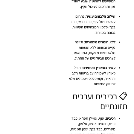
המסייעים לתחושת שובע לאורך
זמן ותורמים לעיכול תקין.
שילוב חלבונים עשיר
: נתחים
עסיסיים של עוף, כבד כבש, כבד
בקר וסלמון המבטיחים טעימות
גבוהה במיוחד.
ללא חומרים משמרים
: תזונה
נקייה ובטוחה ללא תוספות
מלאכותיות מזיקות, המותאמת
לצרכים הביולוגיים של החתול.
עשיר בטאורין וויטמינים
: מכיל
טאורין לשמירה על בריאות הלב
והראייה, וקומפלקס ויטמינים מלא
לחיזוק החיוניות.
📋 רכיבים וערכים
תזונתיים
רכיבים
: עוף, עמילן תפו"א, כבד
כבש, חומצת אמינו, סלמון,
מינרלים, כבד בקר, שמן חמניות,