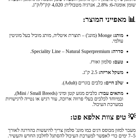
שומן אומגה-6: 2.8%, אנרגיה מטבולית: 4,020 קק"ל/ק"ג.
📊
מאפייני המוצר:
מותג:
Monge (מונג') – תוצרת איטליה, מותג מוביל בעל מוניטין
עולמי.
סדרה:
Speciality Line – Natural Superpremium.
טעם:
סלמון ואורז.
משקל אריזה:
2.5 ק"ג.
שלב חיים:
כלבים בוגרים (Adult).
מתאים עבור:
כלבים מגזע קטן ומיני (Mini / Small Breeds),
ובמיוחד לכלבים בעלי פרווה ארוכה, עור רגיש או נטייה לרגישויות
במערכת העיכול.
💡
טיפ צוות אלפא פט:
מעבר למזון מבוסס דגים כמו מונג' סלמון צריך להיעשות בהדרגה לאורך
5–7 ימים כדי לאפשר למערכת העיכול להסתגל לחלבון החדש והעשיר.