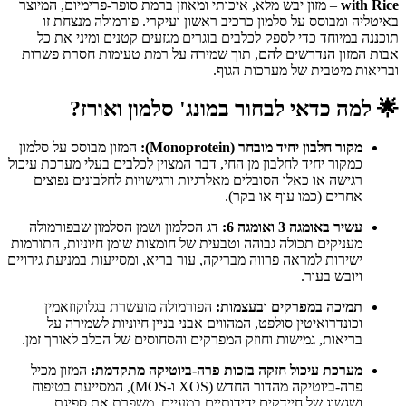
with Rice
– מזון יבש מלא, איכותי ומאוזן ברמת סופר-פרימיום, המיוצר
באיטליה ומבוסס על סלמון כרכיב ראשון ועיקרי. פורמולה מנצחת זו
תוכננה במיוחד כדי לספק לכלבים בוגרים מגזעים קטנים ומיני את כל
אבות המזון הנדרשים להם, תוך שמירה על רמת טעימות חסרת פשרות
ובריאות מיטבית של מערכות הגוף.
🌟
למה כדאי לבחור במונג' סלמון ואורז?
מקור חלבון יחיד מובחר (Monoprotein):
המזון מבוסס על סלמון
כמקור יחיד לחלבון מן החי, דבר המצוין לכלבים בעלי מערכת עיכול
רגישה או כאלו הסובלים מאלרגיות ורגישויות לחלבונים נפוצים
אחרים (כמו עוף או בקר).
עשיר באומגה 3 ואומגה 6:
דג הסלמון ושמן הסלמון שבפורמולה
מעניקים תכולה גבוהה וטבעית של חומצות שומן חיוניות, התורמות
ישירות למראה פרווה מבריקה, עור בריא, ומסייעות במניעת גירויים
ויובש בעור.
תמיכה במפרקים ובעצמות:
הפורמולה מועשרת בגלוקוזאמין
וכונדרואיטין סולפט, המהווים אבני בניין חיוניות לשמירה על
בריאות, גמישות וחוזק המפרקים והסחוסים של הכלב לאורך זמן.
מערכת עיכול חזקה בזכות פרה-ביוטיקה מתקדמת:
המזון מכיל
פרה-ביוטיקה מהדור החדש (XOS ו-MOS), המסייעת בטיפוח
ושגשוג של חיידקים ידידותיים במעיים, משפרת את ספיגת