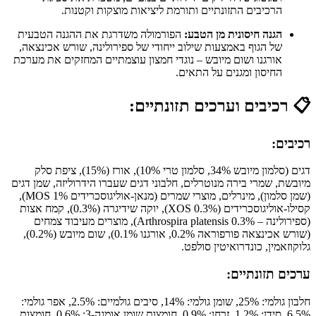
הרכיבים התזונתיים ותורמת ליציאות מוצקות וקטנות.
הגנה חיסונית מן הטבע:
הפורמולה משדרגת את ההגנה הטבעית
של הגוף באמצעות שילוב ייחודי של ספירולינה, שורש אכינצאה,
אורגנו ושום מיובש – נוגדי חמצון עוצמתיים המחזקים את מערכת
החיסון ומגנים על התאים.
📋
רכיבים וערכים תזונתיים:
רכיבים:
דגים (סלמון מיובש 34%, סלמון טרי 10%), אורז (15%), ציפת סלק
מיובשת, שמרי בירה מנוטרלים, חלבוני דגים שעברו הידרוליזה, שמן דגים
(שמן סלמון), מינרלים, מוצרי שמרים (מנאן-אוליגוסכרידים MOS 1%),
קסילו-אוליגוסכרידים (XOS 0.3%), יוקה שידיגרה (0.3%), קמח אצות
(ספירולינה – Arthrospira platensis 0.3%), מוצרים מעיבוד צמחים
(שורש אכינצאה פורפוראה 0.2%, אורגנו 0.1%), שום מיובש (0.2%),
גלוקוזאמין, כונדרואיטין סולפט.
ערכים תזונתיים:
חלבון גולמי: 25%, שומן גולמי: 14%, סיבים גולמיים: 2.5%, אפר גולמי:
6.5%, סידן: 1.2%, זרחן: 0.9%, חומצות שומן אומגה-3: 0.6%, חומצות