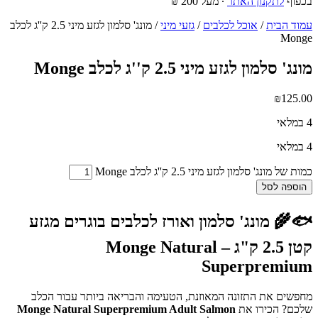
בכפוף
לתקנון האתר
∙ מעל 200 ₪
עמוד הבית
/
אוכל לכלבים
/
גזעי מיני
/ מונג' סלמון לגזע מיני 2.5 ק''ג לכלב
Monge
מונג' סלמון לגזע מיני 2.5 ק''ג לכלב Monge
₪
125.00
4 במלאי
4 במלאי
כמות של מונג' סלמון לגזע מיני 2.5 ק''ג לכלב Monge
הוספה לסל
🐟🌾
מונג' סלמון ואורז לכלבים בוגרים מגזע
קטן 2.5 ק"ג – Monge Natural
Superpremium
מחפשים את התזונה המאוזנת, הטעימה והבריאה ביותר עבור הכלב
שלכם? הכירו את
Monge Natural Superpremium Adult Salmon