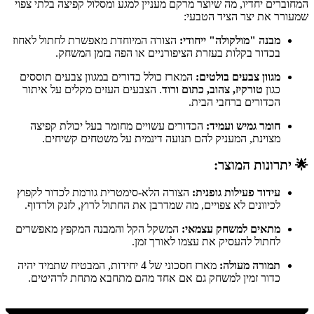
המחוברים יחדיו, מה שיוצר מרקם מעניין למגע ומסלול קפיצה בלתי צפוי
שמעורר את יצר הציד הטבעי:
מבנה "מולקולה" ייחודי:
הצורה המיוחדת מאפשרת לחתול לאחוז
בכדור בקלות בעזרת הציפורניים או הפה בזמן המשחק.
מגוון צבעים בולטים:
המארז כולל כדורים במגוון צבעים תוססים
כגון
טורקיז, צהוב, כתום ורוד
. הצבעים העזים מקלים על איתור
הכדורים ברחבי הבית.
חומר גמיש ועמיד:
הכדורים עשויים מחומר בעל יכולת קפיצה
מצוינת, המעניק להם תנועה דינמית על משטחים קשיחים.
🌟 יתרונות המוצר:
עידוד פעילות גופנית:
הצורה הלא-סימטרית גורמת לכדור לקפוץ
לכיוונים לא צפויים, מה שמדרבן את החתול לרוץ, לזנק ולרדוף.
מתאים למשחק עצמאי:
המשקל הקל והמבנה המקפץ מאפשרים
לחתול להעסיק את עצמו לאורך זמן.
תמורה מעולה:
מארז חסכוני של 4 יחידות, המבטיח שתמיד יהיה
כדור זמין למשחק גם אם אחד מהם מתחבא מתחת לרהיטים.