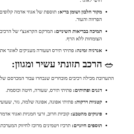
חושי לאוגר.
מקור חלבון ושומן בריא:
תוספת של אגוזי אדמה קלופים ו
הפרווה והעור.
תמיכה בבריאות השיניים:
המרקם הקראנצ'י של הרכיבים
הצומחות ללא הרף.
אנרגיה זמינה:
פתיתי תירס ושעורה מעניקים לאוגר את 
🥗
הרכב תזונתי עשיר ומגוון:
התערובת מכילה רכיבים מובחרים שנבחרו עבור המכרסם של
דגנים ופתיתים:
פתיתי תירס, שעורה, חיטה וכוסמת.
קטניות וירקות:
פתיתי אפונה, אפונה שלמה, גזר, שעועית 
פינוקים מהטבע:
קוביות חרוב, זרעי חמניות ואגוזי אדמה
תוספים חיוניים:
תרכיז ויטמינים מרוכז לחיזוק המערכת 