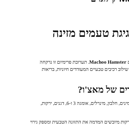
Macho) – חגיגת טעמים מזינה
ם
Machoo Hamster
. תערובת פרימיום זו נרקחה
ילוב רכיבים טבעיים המעודדים חיוניות, בריאות
רים של מאצ'ו?
המזון מספק מענה מקיף הכולל ויטמינים, חלבון, מינרלים, אומגה 3 ו-6, דגנים, ירקות,
ירקות מיובשים המדמה את התזונה הטבעית ומספק גירוי