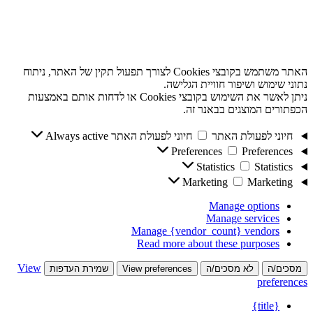
האתר משתמש בקובצי Cookies לצורך תפעול תקין של האתר, ניתוח
נתוני שימוש ושיפור חוויית הגלישה.
ניתן לאשר את השימוש בקובצי Cookies או לדחות אותם באמצעות
הכפתורים המוצגים בבאנר זה.
חיוני לפעולת האתר
חיוני לפעולת האתר
Always active
Preferences
Preferences
Statistics
Statistics
Marketing
Marketing
Manage options
Manage services
Manage {vendor_count} vendors
Read more about these purposes
View
מסכים/ה
לא מסכים/ה
View preferences
שמירת העדפות
preferences
{title}