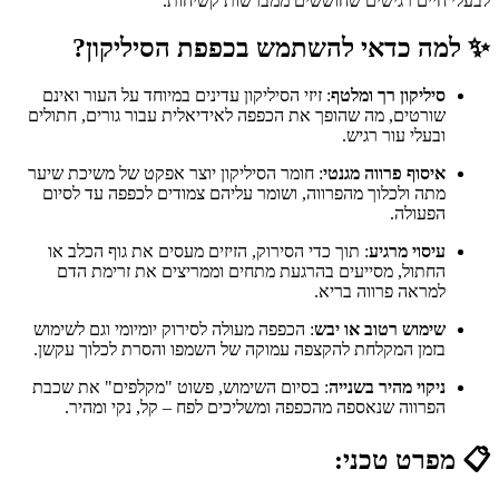
לבעלי חיים רגישים שחוששים ממברשות קשיחות.
✨ למה כדאי להשתמש בכפפת הסיליקון?
סיליקון רך ומלטף
: זיזי הסיליקון עדינים במיוחד על העור ואינם
שורטים, מה שהופך את הכפפה לאידיאלית עבור גורים, חתולים
ובעלי עור רגיש.
איסוף פרווה מגנטי
: חומר הסיליקון יוצר אפקט של משיכת שיער
מתה ולכלוך מהפרווה, ושומר עליהם צמודים לכפפה עד לסיום
הפעולה.
עיסוי מרגיע
: תוך כדי הסירוק, הזיזים מעסים את גוף הכלב או
החתול, מסייעים בהרגעת מתחים וממריצים את זרימת הדם
למראה פרווה בריא.
שימוש רטוב או יבש
: הכפפה מעולה לסירוק יומיומי וגם לשימוש
בזמן המקלחת להקצפה עמוקה של השמפו והסרת לכלוך עקשן.
ניקוי מהיר בשנייה
: בסיום השימוש, פשוט "מקלפים" את שכבת
הפרווה שנאספה מהכפפה ומשליכים לפח – קל, נקי ומהיר.
📋 מפרט טכני: