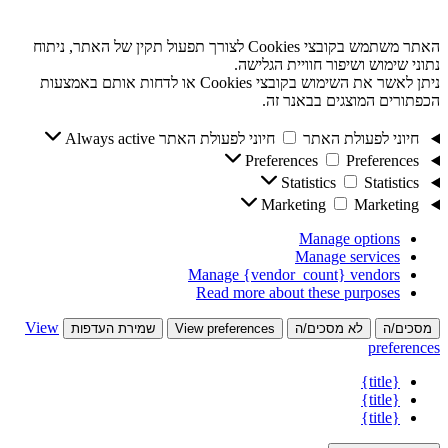
האתר משתמש בקובצי Cookies לצורך תפעול תקין של האתר, ניתוח
נתוני שימוש ושיפור חוויית הגלישה.
ניתן לאשר את השימוש בקובצי Cookies או לדחות אותם באמצעות
הכפתורים המוצגים בבאנר זה.
חיוני לפעולת האתר
חיוני לפעולת האתר
Always active
Preferences
Preferences
Statistics
Statistics
Marketing
Marketing
Manage options
Manage services
Manage {vendor_count} vendors
Read more about these purposes
View
מסכים/ה
לא מסכים/ה
View preferences
שמירת העדפות
preferences
{title}
{title}
{title}