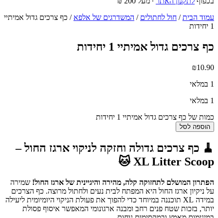
בכפוף
לתקנון האתר
∙ מעל 200 ₪
עמוד הבית
/
חול לחתולים
/
המשדרגים של אלפא
/ כף צרכים גדול אמיתיי
1 יחידות
כף צרכים גדול אמיתיי 1 יחידות
₪
10.90
1 במלאי
1 במלאי
כמות של כף צרכים גדול אמיתיי 1 יחידות
הוספה לסל
🧹 כף צרכים גדולה וחזקה לניקוי ארגז החול –
XL Litter Scoop 🐱
הפתרון המושלם לתחזוקה קלה, מהירה והיגיינית של ארגז החול!
שמירה
על ניקיון ארגז החול היא המפתח לבית נעים ולחתול מרוצה. כף הצרכים
במידה XL תוכננה במיוחד כדי להפוך את פעולת הניקוי היומיומית ליעילה
יותר, בזכות שטח פנים רחב ומבנה ארגונומי המאפשר איסוף פסולת
במינימום מאמץ ובמקסימום נוחות.