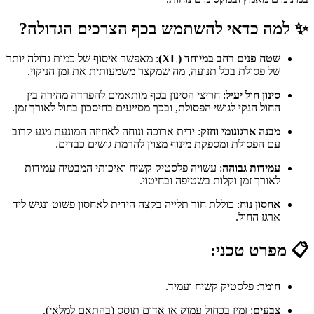
✨ למה כדאי להשתמש בכף הצרכים הגדולה?
שטח פנים רחב במיוחד (XL)
: מאפשר איסוף של כמות גדולה יותר
של פסולת בכל תנועה, מה שמקצר משמעותית את זמן הניקוי.
סינון חול יעיל
: חריצי הסינון בכף מותאמים להפרדה מהירה בין
החול הנקי לגושי הפסולת, ובכך מסייעים בחיסכון בחול לאורך זמן.
מבנה ארגונומי וחזק
: ידית ארוכה ונוחה לאחיזה המונעת מגע קרוב
עם הפסולת ומספקת מינוף מצוין להרמת גושים כבדים.
עמידות גבוהה
: עשויה פלסטיק קשיח ואיכותי המבטיח עמידות
לאורך זמן וקלות בשטיפה ובחיטוי.
אחסון נוח
: כוללת חור תלייה בקצה הידית לאחסון פשוט ונגיש ליד
ארגז החול.
📋 מפרט טכני:
חומר
: פלסטיק קשיח ועמיד.
צבעים
: זמין בכחול עמוק או אדום תוסס (בהתאם למלאי).