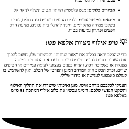
צבע:
שחור קלאסי עמיד
אביזרים כלולים:
מגש פלסטיק תחתון אטום ונשלף לניקוי קל
מתאים במיוחד עבור:
כלבים מגזעים בינוניים עד גדולים, גורים
בשלבי צמיחה מתקדמים, חינוך להרגלי בית נכונים, מניעת הרס
חפצים ופתרון נסיעות בטוח.
💡
טיפ אילוף מצוות אלפא פט:
כדי שהכלב יראה בכלוב את "אזור הנוחות" והביטחון שלו, חשוב להפוך
את השהות בפנים לחוויה חיובית ביותר. רפדו את התחתית במיטה
מפנקת או בשמיכה רכה, והניחו בפנים צעצועי לעיסה עמידים או חטיפים
שווים. זכרו: הכלוב הוא המרחב המוגן והפרטי של הכלב, ואין להשתמש בו
לעולם כאמצעי לענישה או בידוד שלילי.
העניקו לכלבכם מרחב אישי, מוגן ואיכותי שישדרג את תהליך האילוף
והשקט הנפשי שלכם! הזמינו עכשיו את כלוב אילוף המתכת 91 ס"מ
באלפא פט!