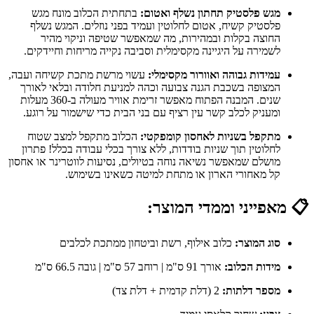
מגש פלסטיק תחתון נשלף ואטום:
בתחתית הכלוב מונח מגש
פלסטיק קשיח, אטום לחלוטין ועמיד בפני נוזלים. המגש נשלף
החוצה בקלות ובמהירות, מה שמאפשר שטיפה וניקוי מהיר
לשמירה על היגיינה מקסימלית וסביבה נקייה מריחות וחיידקים.
עמידות גבוהה ואוורור מקסימלי:
עשוי מרשת מתכת קשיחה ועבה,
המצופה בשכבת הגנה צבועה וכהה למניעת חלודה ובלאי לאורך
שנים. המבנה הפתוח מאפשר זרימת אוויר מעולה ב-360 מעלות
ומעניק לכלב קשר עין רציף עם בני הבית כדי שישמור על רוגע.
מתקפל בשניות לאחסון קומפקטי:
הכלוב מתקפל למצב שטוח
לחלוטין תוך שניות בודדות, ללא צורך בכלי עבודה בכלל! פתרון
מושלם שמאפשר נשיאה נוחה בטיולים, נסיעות לווטרינר או אחסון
קל מאחורי הארון או מתחת למיטה כשאינו בשימוש.
📋
מאפייני וממדי המוצר:
סוג המוצר:
כלוב אילוף, רשת וביטחון ממתכת לכלבים
מידות הכלוב:
אורך 91 ס"מ | רוחב 57 ס"מ | גובה 66.5 ס"מ
מספר דלתות:
2 (דלת קדמית + דלת צד)