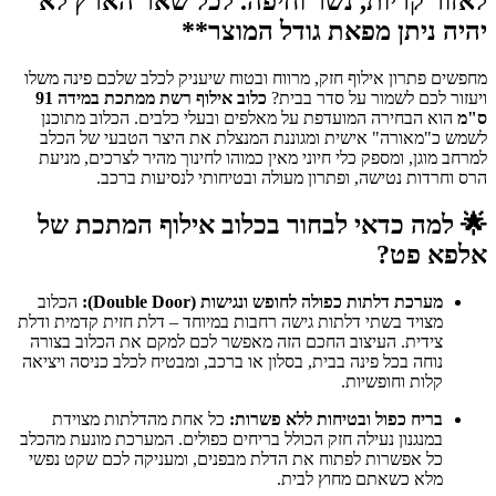
לאזור קריות, נשר וחיפה. לכל שאר הארץ לא
יהיה ניתן מפאת גודל המוצר**
מחפשים פתרון אילוף חזק, מרווח ובטוח שיעניק לכלב שלכם פינה משלו
ויעזור לכם לשמור על סדר בבית?
כלוב אילוף רשת ממתכת במידה 91
ס"מ
הוא הבחירה המועדפת על מאלפים ובעלי כלבים. הכלוב מתוכנן
לשמש כ"מאורה" אישית ומגוננת המנצלת את היצר הטבעי של הכלב
למרחב מוגן, ומספק כלי חיוני מאין כמוהו לחינוך מהיר לצרכים, מניעת
הרס וחרדות נטישה, ופתרון מעולה ובטיחותי לנסיעות ברכב.
🌟
למה כדאי לבחור בכלוב אילוף המתכת של
אלפא פט?
מערכת דלתות כפולה לחופש ונגישות (Double Door):
הכלוב
מצויד בשתי דלתות גישה רחבות במיוחד – דלת חזית קדמית ודלת
צידית. העיצוב החכם הזה מאפשר לכם למקם את הכלוב בצורה
נוחה בכל פינה בבית, בסלון או ברכב, ומבטיח לכלב כניסה ויציאה
קלות וחופשיות.
בריח כפול ובטיחות ללא פשרות:
כל אחת מהדלתות מצוידת
במנגנון נעילה חזק הכולל בריחים כפולים. המערכת מונעת מהכלב
כל אפשרות לפתוח את הדלת מבפנים, ומעניקה לכם שקט נפשי
מלא כשאתם מחוץ לבית.