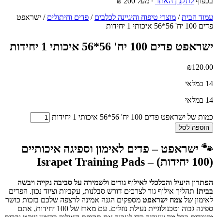
בכפוף
לתקנון האתר
∙ מעל 200 ₪
עמוד הבית
/
מוצרי טיפוח והיגיינה לכלבים
/
פדים וחיתולים
/ ישראפט
פדים 100 יח' 56*56 איכותי 1 יחידות
ישראפט פדים 100 יח' 56*56 איכותי 1 יחידות
₪
120.00
14 במלאי
14 במלאי
כמות של ישראפט פדים 100 יח' 56*56 איכותי 1 יחידות
הוספה לסל
🐾 ישראפט – פדים לאימון וספיגה איכותיים
(100 יחידות) – Israpet Training Pads
הפתרון היעיל והכלכלי לאילוף גורים ולשמירה על סביבה נקייה ויבשה
בבית!
תהליך אילוף גור לצרכים דורש סבלנות, עקביות וציוד נכון. הפדים
לאימון של
צמח ישראפט
מספקים הגנה אמינה לרצפה שלכם בזכות כושר
ספיגה גבוה וטכנולוגיית נעילת נוזלים. עם מארז של 100 יחידות, אתם