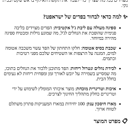
מצוידים בכל מה שצריך כדי לעבור את תקופת האילוף בראש שקט ובבית
נקי.
✨ למה כדאי לבחור בפדים של ישראפט?
ספיגה מעולה עם ליבת ג'ל אקטיבית
: הפדים מצוידים בליבה
פנימית שהופכת את הנוזלים לג'ל, מה שמונע נזילות ומבטיח ספיגה
מהירה במיוחד.
שכבת בסיס אטומה
: חלקו התחתון של הפד עשוי משכבה אטומה
למים, המגנה על הרצפות או השטיחים שלכם מפני רטיבות
וכתמים.
לכידת נוזלים ונטרול ריחות
: הפד מתוכנן ללכוד את הנוזלים בתוכו,
מה שמסייע בשמירה על יובש לאורך זמן ומפחית ריחות לא נעימים
בחלל הבית.
איכות וטרינרית מוכחת
: מוצר איכותי המומלץ לשימוש על ידי
וטרינרים כחלק מתהליך החינוך לצרכים.
מארז חיסכון ענק
: 100 יחידות במארז המעניקות פתרון משתלם
לטווח ארוך.
📋 מפרט המוצר