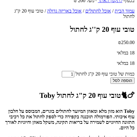
בכפוף
לתקנון האתר
∙ מעל 200 ₪
עמוד הבית
/
אוכל לחתולים
/
אוכל באריזה גדולה
/ טובי עוף 20 ק''ג
לחתול
טובי עוף 20 ק''ג לחתול
₪
250.00
18 במלאי
18 במלאי
כמות של טובי עוף 20 ק''ג לחתול
הוספה לסל
🍗🐈טובי עוף 20 ק"ג לחתול Toby
Toby הוא מזון מלא ומאוזן המיועד לחתולים בוגרים, המבוסס על חלבון
עוף איכותי. הפורמולה תוכננה בקפידה כדי לספק לחתול את כל רכיבי
התזונה החיוניים לשמירה על בריאות תקינה, משקל מאוזן וחיוניות לאורך
כל היום.