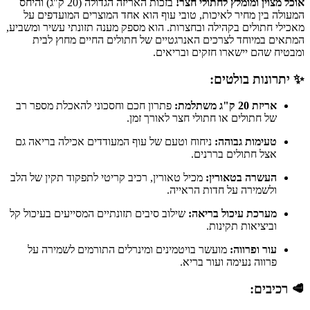
אוכל מצוין ומומלץ לחתולי חצר!
בזכות האריזה הגדולה (20 ק"ג) והיחס
המעולה בין מחיר לאיכות, טובי עוף הוא אחד המוצרים המועדפים על
מאכילי חתולים בקהילה ובחצרות. הוא מספק מענה תזונתי עשיר ומשביע,
המתאים במיוחד לצרכים האנרגטיים של חתולים החיים מחוץ לבית
ומבטיח שהם יישארו חזקים ובריאים.
✨ יתרונות בולטים:
אריזת 20 ק"ג משתלמת:
פתרון חכם וחסכוני להאכלת מספר רב
של חתולים או חתולי חצר לאורך זמן.
טעימות גבוהה:
ניחוח וטעם של עוף המעודדים אכילה בריאה גם
אצל חתולים בררנים.
העשרה בטאורין:
מכיל טאורין, רכיב קריטי לתפקוד תקין של הלב
ולשמירה על חדות הראייה.
מערכת עיכול בריאה:
שילוב סיבים תזונתיים המסייעים בעיכול קל
וביציאות תקינות.
עור ופרווה:
מועשר בויטמינים ומינרלים התורמים לשמירה על
פרווה נעימה ועור בריא.
🥩 רכיבים: