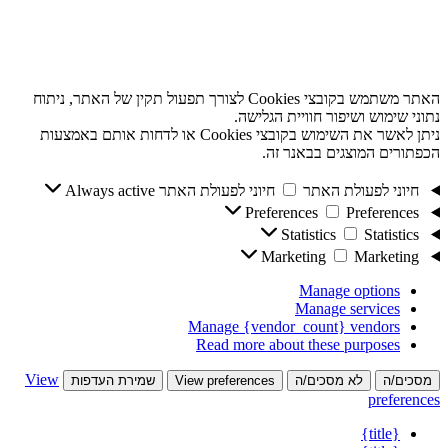
האתר משתמש בקובצי Cookies לצורך תפעול תקין של האתר, ניתוח
נתוני שימוש ושיפור חוויית הגלישה.
ניתן לאשר את השימוש בקובצי Cookies או לדחות אותם באמצעות
הכפתורים המוצגים בבאנר זה.
חיוני לפעולת האתר
חיוני לפעולת האתר
Always active
Preferences
Preferences
Statistics
Statistics
Marketing
Marketing
Manage options
Manage services
Manage {vendor_count} vendors
Read more about these purposes
View
מסכים/ה
לא מסכים/ה
View preferences
שמירת העדפות
preferences
{title}