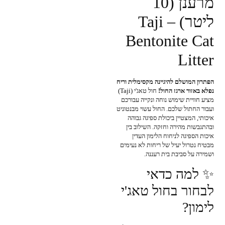
מרענן (10
ליטר) – Taji
Bentonite Cat
Litter
הפתרון המושלם להיגיינה מקסימלית וריח
נפלא באזור ארגז החול!
חול טאג'י (Taji)
מציע חוויית שימוש נוחה ונקייה עבורכם
ועבור החתול שלכם. החול עשוי מבנטוניט
איכותי, המצטיין ביכולת ספיגה גבוהה
ובהתגבשות מהירה וחזקה. השילוב בין
איכות הספיגה לניחוח הלימון העדין
מבטיח נטרול יעיל של ריחות לא נעימים
ושמירה על סביבת בית רעננה.
✨ למה כדאי
לבחור בחול טאג'י
לימון?