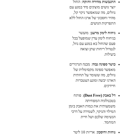
התגבשות מהירה וחזקה
: החול
יוצר גושים מוצקים מיד במגע עם
נוזלים, מה שמאפשר ניקוי קל,
מהיר וחסכוני של ארגז החול ללא
התפרקות הגושים.
ניחוח לימון מרענן
: מועשר
בניחוח לימון עדין שמופעל בכל
פעם שהחול בא במגע עם נוזל,
לנטרול ריחות שתן וצואה
ביעילות.
כושר ספיגה גבוה
: מבנה הגרגירים
מאפשר ספיגה מקסימלית של
נוזלים, מה ששומר על תחתית
הארגז יבשה ומונע הצטברות
חיידקים.
דל באבק (Dust Free)
: פותח
בטכנולוגיה המפחיתה
משמעותית את כמות האבק בזמן
המילוי והניקוי, לשמירה על דרכי
הנשימה שלכם ושל חיית
המחמד.
נוחות וחיסכון
: אריזת 10 ליטר