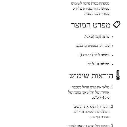
מספקת כמות נדיבה לשימוש
ממושך, תוך שמירה על יחס
עלות-תועלת מצוין.
📋 מפרט המוצר
מותג
: Taji (טאג'י).
סוג חול
: בנטוניט מתגבש.
ניחוח
: לימון (Lemon).
תכולה
: 10 ליטר.
🌡️ הוראות שימוש
מלאו את ארגז החול בשכבה
אחידה של חול טאג'י בגובה של
כ-7-10 ס"מ.
הקפידו להוציא את הגושים
המוצקים והפסולת מדי יום
בעזרת כף סינון.
הוסיפו חול חדש בהתאם לצורך