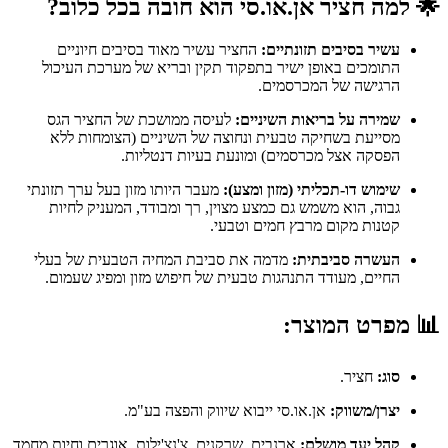
🌟
למה חציר אן.או.סי הוא חובה בכל כלוב?
עשיר בסיבים תזונתיים:
החציר עשיר מאוד בסיבים חיוניים
התומכים באופן ישיר בתפקוד תקין ובריא של מערכת העיכול
הרגישה של המכרסמים.
שמירה על בריאות השיניים:
לעיסה ממושכת של החציר הגס
מסייעת בשחיקה טבעית ונחוצה של השיניים (הצומחות ללא
הפסקה אצל מכרסמים) ומונעת בעיות דנטליות.
שימוש דו-תכליתי (מזון ומצע):
מעבר היותו מזון בעל ערך תזונתי
גבוה, הוא משמש גם כמצע מצוין, רך ומבודד, המעניק לחיות
קטנות מקום מרבץ חמים וטבעי.
העשרה סביבתית:
מדמה את סביבת המחיה הטבעית של בעלי
החיים, מעודד התנהגות טבעית של חיפוש מזון ומפיג שעמום.
📊
מפרט המוצר:
סוג:
חציר.
יצרן/משווק:
אן.או.סי ייבוא שיווק והפצה בע"מ.
קהל יעד מושלם:
ארנבים, שרקנים, צ'נצ'ילות, אוגרים וחיות מחמד