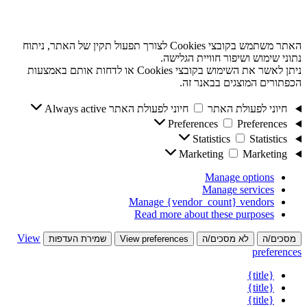
האתר משתמש בקובצי Cookies לצורך תפעול תקין של האתר, ניתוח
נתוני שימוש ושיפור חוויית הגלישה.
ניתן לאשר את השימוש בקובצי Cookies או לדחות אותם באמצעות
הכפתורים המוצגים בבאנר זה.
חיוני לפעולת האתר
חיוני לפעולת האתר
Always active
Preferences
Preferences
Statistics
Statistics
Marketing
Marketing
Manage options
Manage services
Manage {vendor_count} vendors
Read more about these purposes
View
מסכים/ה
לא מסכים/ה
View preferences
שמירת העדפות
preferences
{title}
{title}
{title}