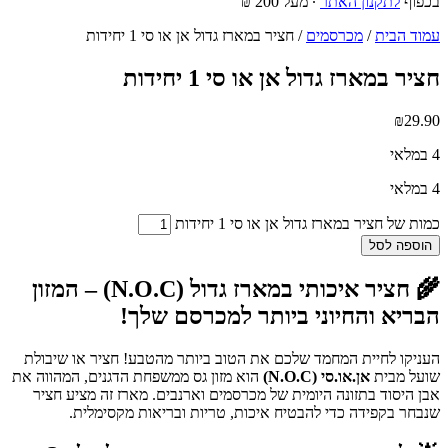
בכפוף
לתקנון האתר
∙ מעל 200 ₪
עמוד הבית
/
מכרסמים
/ חציר במארז גדול אן או סי 1 יחידות
חציר במארז גדול אן או סי 1 יחידות
₪
29.90
4 במלאי
4 במלאי
כמות של חציר במארז גדול אן או סי 1 יחידות
הוספה לסל
🌾
חציר איכותי במארז גדול (N.O.C) – המזון
הבריא והחיוני ביותר למכרסם שלך!
העניקו לחיית המחמד שלכם את הטוב ביותר מהטבע! חציר או שיבולת
שועל מבית
אן.או.סי (N.O.C)
הוא מזון גס ממשפחת הדגנים, המהווה את
אבן היסוד בתזונה היומית של מכרסמים וארנבים. מארז זה מציע חציר
שנבחר בקפידה כדי להבטיח איכות, טריות ובריאות מקסימלית.