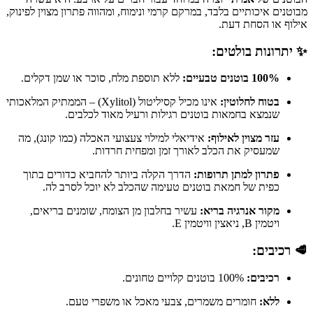
מבוטנים איכותיים בלבד, במרקם קרמי ונימוח, ומהווה פתרון מצוין לפינוק,
אילוף או הסחת דעת.
✨ יתרונות בולטים:
100% בוטנים טבעיים:
ללא תוספת מלח, סוכר או שמן דקלים.
בטוח לחלוטין:
אינו מכיל קסיליטול (Xylitol) – הממתיק המלאכותי
שנמצא בחמאות בוטנים רגילות ורעיל מאוד לכלבים.
עזר מצוין לאילוף:
אידיאלי למילוי צעצועי האכלה (כמו קונג), מה
שמעסיק את הכלב לאורך זמן ומפחית חרדות.
פתרון למתן תרופות:
הדרך הקלה ביותר להחביא כדורים בתוך
כפית של חמאת בוטנים טעימה שהכלב לא יוכל לסרב לה.
מקור אנרגיה בריא:
עשיר בחלבון מן הצומח, שומנים בריאים,
ויטמין B, ניאצין וויטמין E.
🥩 רכיבים:
רכיבים:
100% בוטנים קלויים טחונים.
ללא:
חומרים משמרים, צבעי מאכל או משפרי טעם.