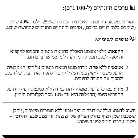
📊 ערכים תזונתיים (ל-100 גרם):
המזון מספק אנרגיה זמינה ואיכותית הכוללת כ-25% חלבון, 49% שומן
(שומנים בלתי רוויים ברובם), וסיבים תזונתיים התורמים לתחושת שובע.
💡 טיפים לשימוש:
הקפאה:
מלאו צעצוע האכלה בחמאת בוטנים והכניסו למקפיא –
זה יספק לכלב תעסוקה מרגיעה לזמן ממושך ביום חם.
אמבטיה ללא פחד:
מרחו מעט חמאת בוטנים על דופן האמבטיה
או על משטח ליקוק בזמן המקלחת כדי להסיח את דעתו של הכלב
ולהפוך את החוויה לחיובית.
מינון:
כמו כל צ'ופר, מומלץ לתת במידה ולא כמעמסה עיקרית על
התפריט היומי (ההמלצה היא עד 10% מסך הקלוריות היומי).
חשוב לדעת:
בגלל שמדובר במוצר טבעי ללא חומרים מייצבים, ייתכן
ששכבת שמן תצוף בחלק העליון של הצנצנת. זהו מצב טבעי לחלוטין –
פשוט ערבבו היטב לפני השימוש.