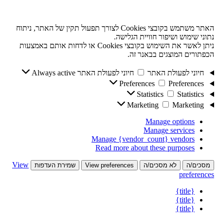
האתר משתמש בקובצי Cookies לצורך תפעול תקין של האתר, ניתוח
נתוני שימוש ושיפור חוויית הגלישה.
ניתן לאשר את השימוש בקובצי Cookies או לדחות אותם באמצעות
הכפתורים המוצגים בבאנר זה.
חיוני לפעולת האתר
חיוני לפעולת האתר
Always active
Preferences
Preferences
Statistics
Statistics
Marketing
Marketing
Manage options
Manage services
Manage {vendor_count} vendors
Read more about these purposes
View
מסכים/ה
לא מסכים/ה
View preferences
שמירת העדפות
preferences
{title}
{title}
{title}