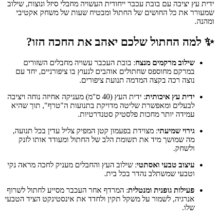
ידית עץ יציבה עם בובת עכבר ייחודית העשויה מחבלי סיזל ונוצות, שילוב
שמעורר את כל החושים של החתול ומבטיח שעות של משחק אקטיבי
ומהנה.
✨ למה החתול שלכם יאהב את החכה הזו?
שילוב מרקמים מנצח
: בובת העכבר עשויה מחבלים השזורים
במרקם מחוספס שחתולים אוהבים לנעוץ בו ציפורניים, יחד עם
נוצה רכה בקצה המדמה תנועת ציפורים.
ידית עץ איכותית
: ידית העץ (40 ס"מ) מעניקה אחיזה נוחה ויציבה
לבעלים ומאפשרת שליטה מדויקת בתנועות ה"טרף", תוך שהיא
עמידה יותר מחכות פלסטיק סטנדרטיות.
גירוי שמיעתי
: מצוידת בפעמון קטן המפיק צליל עדין בכל תנועה,
מה שמושך מיד את תשומת הלב של החתול ומעודד אותו לזנק
ולשחק.
עיצוב טבעי ואסתטי
: שילוב העץ והחבלים מעניק לחכה מראה נקי
וטבעי שמשתלב נהדר בכל בית.
פעילות גופנית ומנטלית
: המרדף אחר העכבר מסייע לחתול לשרוף
אנרגיה, לשמור על משקל תקין ולחדד את אינסטינקט הציד הטבעי
שלו.