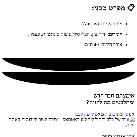
📋 מפרט טכני:
מותג
: אמיתי (Amitay).
חומרים
: ידית עץ, חבלי סיזל, נוצות סינתטיות, פעמון.
אורך הידית
: 40 ס"מ.
אימצתם חבר חדש
ומתלבטים מה לקנות?
אנחנו זמינים בוואצאפ לייעץ לכם
צרו איתנו קשר