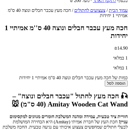
בכפוף
לתקנון האתר
∙ מעל 200 ₪
עמוד הבית
/
צעצועים לחתולים
/ חכה מעץ עכבר חבלים ונוצה 40 ס''מ
אמיתיי 1 יחידות
חכה מעץ עכבר חבלים ונוצה 40 ס''מ אמיתיי 1
יחידות
₪
14.90
1 במלאי
1 במלאי
כמות של חכה מעץ עכבר חבלים ונוצה 40 ס''מ אמיתיי 1 יחידות
הוספה לסל
🎣 חכה מעץ לחתול "עכבר חבלים ונוצה" –
Amitay Wooden Cat Wand (40 ס"מ) 🐭
חוויית ציד טבעית, עמידה ומהנה המשלבת חומרים מגוונים למקסימום
עניין!
חכת העץ של חברת אמיתי (Amitay) היא הבחירה המושלמת
לבעלי חתולים שמחפשים צעצוע איכותי עם נגיעה טבעית. החכה משלבת