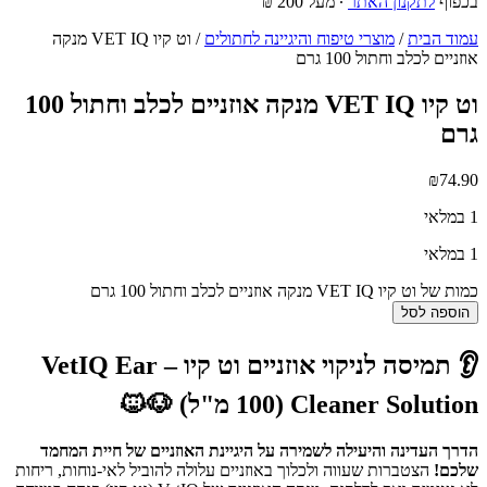
בכפוף
לתקנון האתר
∙ מעל 200 ₪
עמוד הבית
/
מוצרי טיפוח והיגיינה לחתולים
/ וט קיו VET IQ מנקה
אוזניים לכלב וחתול 100 גרם
וט קיו VET IQ מנקה אוזניים לכלב וחתול 100
גרם
₪
74.90
1 במלאי
1 במלאי
כמות של וט קיו VET IQ מנקה אוזניים לכלב וחתול 100 גרם
הוספה לסל
👂 תמיסה לניקוי אוזניים וט קיו – VetIQ Ear
Cleaner Solution (100 מ"ל) 🐶🐱
הדרך העדינה והיעילה לשמירה על היגיינת האוזניים של חיית המחמד
שלכם!
הצטברות שעווה ולכלוך באוזניים עלולה להוביל לאי-נוחות, ריחות