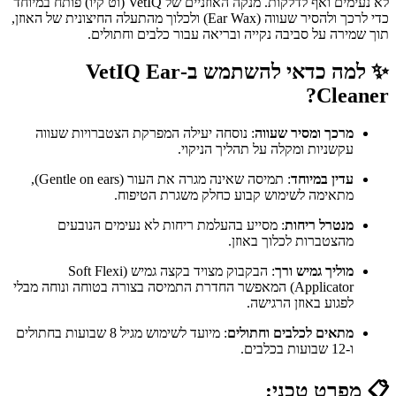
לא נעימים ואף לדלקות. מנקה האוזניים של VetIQ (וט קיו) פותח במיוחד
כדי לרכך ולהסיר שעווה (Ear Wax) ולכלוך מהתעלה החיצונית של האוזן,
תוך שמירה על סביבה נקייה ובריאה עבור כלבים וחתולים.
✨ למה כדאי להשתמש ב-VetIQ Ear
Cleaner?
מרכך ומסיר שעווה
: נוסחה יעילה המפרקת הצטברויות שעווה
עקשניות ומקלה על תהליך הניקוי.
עדין במיוחד
: תמיסה שאינה מגרה את העור (Gentle on ears),
מתאימה לשימוש קבוע כחלק משגרת הטיפוח.
מנטרל ריחות
: מסייע בהעלמת ריחות לא נעימים הנובעים
מהצטברות לכלוך באוזן.
מוליך גמיש ורך
: הבקבוק מצויד בקצה גמיש (Soft Flexi
Applicator) המאפשר החדרת התמיסה בצורה בטוחה ונוחה מבלי
לפגוע באוזן הרגישה.
מתאים לכלבים וחתולים
: מיועד לשימוש מגיל 8 שבועות בחתולים
ו-12 שבועות בכלבים.
📋 מפרט טכני: