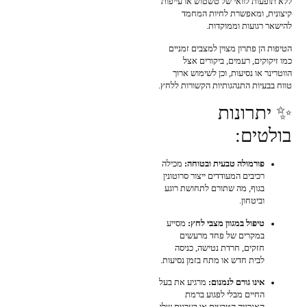
ללא תופעות לוואי של טשטוש או עייפות
קיצונית, ומאפשרת לחיות המחמד
להישאר רגועות וממוקדות.
הטיפות הן פתרון מצוין למצבים זמניים
כמו זיקוקים, רעמים, ביקורים אצל
הווטרינר או נסיעות, וכן לשימוש ארוך
טווח בבעיות התנהגותיות הקשורות ללחץ.
✨ יתרונות
בולטים:
פורמולה טבעית ובטוחה:
מכילה
רכיבים המעודדים ייצור סרוטונין
בגוף, מה שתורם לתחושת רוגע
וביטחון.
טיפול במגוון מצבי לחץ:
מסייע
במקרים של פחד מרעשים
חזקים, חרדת נטישה, כניסה
לבית חדש או מתח בזמן נסיעות.
אינו גורם לנמנום:
מרגיע את בעל
החיים מבלי לפגוע ברמת
האנרגיה הטבעית או בערנות שלו.