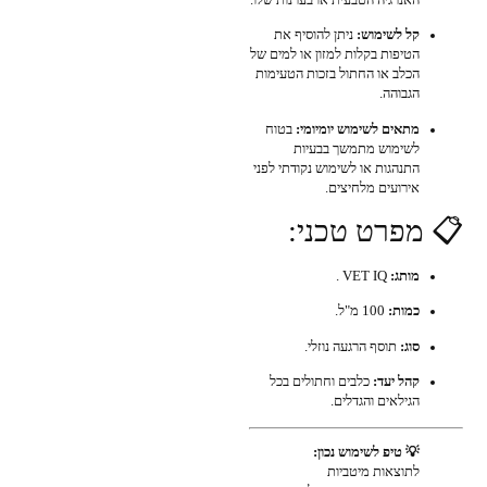
קל לשימוש:
ניתן להוסיף את
הטיפות בקלות למזון או למים של
הכלב או החתול בזכות הטעימות
הגבוהה.
מתאים לשימוש יומיומי:
בטוח
לשימוש מתמשך בבעיות
התנהגות או לשימוש נקודתי לפני
אירועים מלחיצים.
📋 מפרט טכני:
מותג:
VET IQ .
כמות:
100 מ"ל.
סוג:
תוסף הרגעה נוזלי.
קהל יעד:
כלבים וחתולים בכל
הגילאים והגדלים.
💡 טיפ לשימוש נכון:
לתוצאות מיטביות