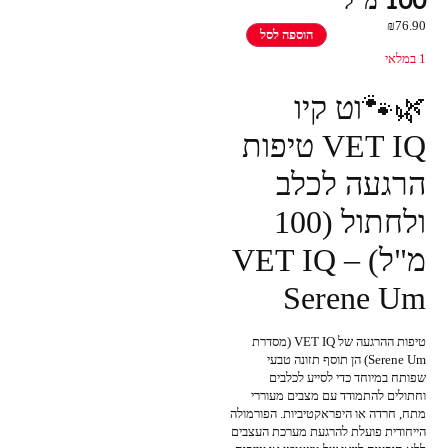
100 מ''ל
₪
76.90
הוספה לסל
1 במלאי
🌿🐾וט קיו
VET IQ טיפות
הרגעה לכלב
ולחתול (100
מ"ל) – VET IQ
Serene Um
טיפות ההרגעה של VET IQ (מסדרת
Serene Um) הן תוסף תזונה טבעי
שפותח במיוחד כדי לסייע לכלבים
וחתולים להתמודד עם מצבים מעוררי
מתח, חרדה או היפראקטיביות. הפורמולה
הייחודית פועלת להרגעת מערכת העצבים