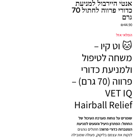
אנטי היירבול למניעת
כדורי פרווה לחתול 70
גרם
₪
44.90
המלאי אזל
🐱 וט קיו –
משחה לטיפול
ולמניעת כדורי
פרווה (70 גרם) –
VET IQ
Hairball Relief
שומרים על נוחות מערכת העיכול של
החתול: הפתרון היעיל והטעים למניעת
הצטברות כדורי פרווה!
חתולים נוהגים
לנקות את עצמם בליקוק, פעולה שמובילה