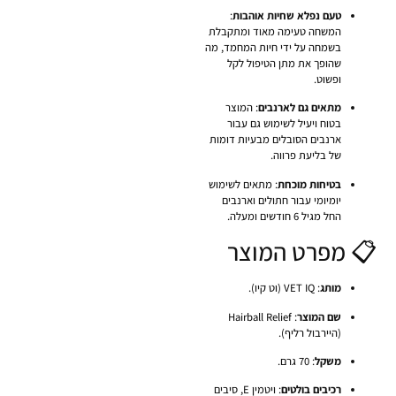
טעם נפלא שחיות אוהבות
:
המשחה טעימה מאוד ומתקבלת
בשמחה על ידי חיות המחמד, מה
שהופך את מתן הטיפול לקל
ופשוט.
מתאים גם לארנבים
: המוצר
בטוח ויעיל לשימוש גם עבור
ארנבים הסובלים מבעיות דומות
של בליעת פרווה.
בטיחות מוכחת
: מתאים לשימוש
יומיומי עבור חתולים וארנבים
החל מגיל 6 חודשים ומעלה.
📋 מפרט המוצר
מותג
: VET IQ (וט קיו).
שם המוצר
: Hairball Relief
(היירבול רליף).
משקל
: 70 גרם.
רכיבים בולטים
: ויטמין E, סיבים