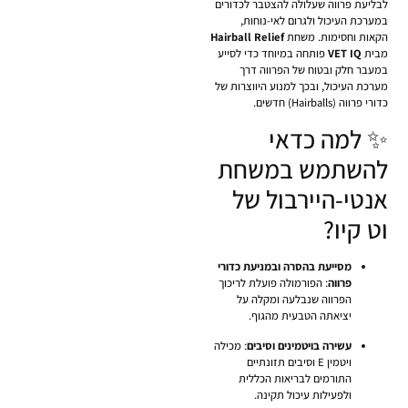
לבליעת פרווה שעלולה להצטבר לכדורים
במערכת העיכול ולגרום לאי-נוחות,
הקאות וחסימות. משחת
Hairball Relief
מבית
VET IQ
פותחה במיוחד כדי לסייע
במעבר חלק ובטוח של הפרווה דרך
מערכת העיכול, ובכך למנוע היווצרות של
כדורי פרווה (Hairballs) חדשים.
✨ למה כדאי
להשתמש במשחת
אנטי-היירבול של
וט קיו?
מסייעת בהסרה ובמניעת כדורי
פרווה
: הפורמולה פועלת לריכוך
הפרווה שנבלעה ומקלה על
יציאתה הטבעית מהגוף.
עשירה בויטמינים וסיבים
: מכילה
ויטמין E וסיבים תזונתיים
התורמים לבריאות הכללית
ולפעילות עיכול תקינה.