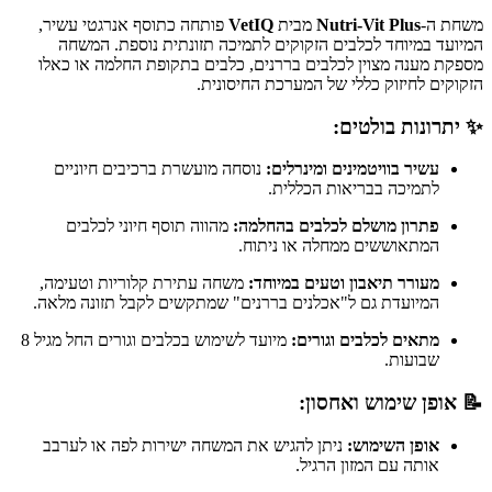
משחת ה-
Nutri-Vit Plus
מבית
VetIQ
פותחה כתוסף אנרגטי עשיר,
המיועד במיוחד לכלבים הזקוקים לתמיכה תזונתית נוספת. המשחה
מספקת מענה מצוין לכלבים בררנים, כלבים בתקופת החלמה או כאלו
הזקוקים לחיזוק כללי של המערכת החיסונית.
✨ יתרונות בולטים:
עשיר בוויטמינים ומינרלים:
נוסחה מועשרת ברכיבים חיוניים
לתמיכה בבריאות הכללית.
פתרון מושלם לכלבים בהחלמה:
מהווה תוסף חיוני לכלבים
המתאוששים ממחלה או ניתוח.
מעורר תיאבון וטעים במיוחד:
משחה עתירת קלוריות וטעימה,
המיועדת גם ל"אכלנים בררנים" שמתקשים לקבל תזונה מלאה.
מתאים לכלבים וגורים:
מיועד לשימוש בכלבים וגורים החל מגיל 8
שבועות.
📝 אופן שימוש ואחסון:
אופן השימוש:
ניתן להגיש את המשחה ישירות לפה או לערבב
אותה עם המזון הרגיל.