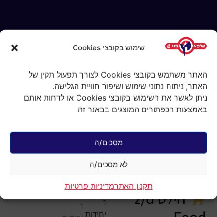
שימוש בקובצי Cookies
האתר משתמש בקובצי Cookies לצורך תפעול תקין של
האתר, ניתוח נתוני שימוש ושיפור חוויית הגלישה.
ניתן לאשר את השימוש בקובצי Cookies או לדחות אותם
באמצעות הכפתורים המוצגים בבאנר זה.
עמוד הבית
/
אוכל רפואי לחתולים
/ הילס
ZD לחתול 6 ק"ג 1 יחידות
הילס ZD לחתול 6
מסכים/ה
ק"ג 1 יחידות
לא מסכים/ה
₪
460.00
המלאי אזל
תקנון האתר
מדיניות פרטיות
הילס z/d
Food