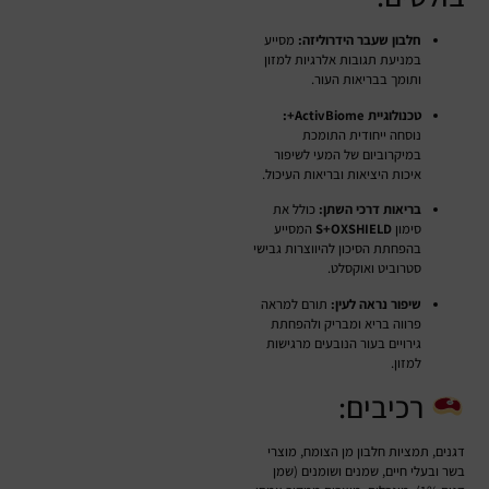
חלבון שעבר הידרוליזה:
מסייע
במניעת תגובות אלרגיות למזון
ותומך בבריאות העור.
טכנולוגיית ActivBiome+:
נוסחה ייחודית התומכת
במיקרוביום של המעי לשיפור
איכות היציאות ובריאות העיכול.
בריאות דרכי השתן:
כולל את
סימון
S+OXSHIELD
המסייע
בהפחתת הסיכון להיווצרות גבישי
סטרוביט ואוקסלט.
שיפור נראה לעין:
תורם למראה
פרווה בריא ומבריק ולהפחתת
גירויים בעור הנובעים מרגישות
למזון.
רכיבים:
דגנים, תמציות חלבון מן הצומח, מוצרי
בשר ובעלי חיים, שמנים ושומנים (שמן