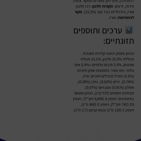
דגים 1%), מינרלים, מוצרים ממקור צמחי,
פירות, זרעים.
מקורות חלבון:
רכז חלבון
אורז, הידרוליזט כבד עוף (15.2%).
מקור
לפחמימות:
אורז.
ערכים ותוספים
תזונתיים:
המזון מספק תזונה קלינית מאוזנת
הכוללת 32.0% חלבון, 15.1% תכולת
שומנים, 2.0% סיבים גולמיים ו-5.9% אפר
גולמי. הוא עשיר בחומצות שומן חיוניות
(5.5%) ומכיל מינרלים חיוניים: סידן
(0.74%), זרחן (0.62%), נתרן (0.28%),
אשלגן (0.91%) ומגנזיום (0.07%).
מבחינת תוספים (לכל ק"ג), המזון מועשר
בוויטמינים: ויטמין A (6,690 יחב"ל), ויטמין
D3 (742 יחב"ל), ויטמין E (860 מ"ג),
ויטמין C (120 מ"ג) ובטא-קרוטן (2.7 מ"ג).
אימצתם חבר חדש
ומתלבטים מה לקנות?