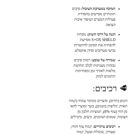
תמיכה במערכת העיכול:
סיבים
תזונתיים מסייעים בהסדרת
פעילות המעיים ושיפור איכות
הצואה.
הגנה על דרכי השתן:
נוסחת
S+OX SHIELD מסייעת
להפחית את הסיכון להיווצרות
גבישי סטרוביט וסידן אוקסלט.
שמירה על שובע:
רמות סיבים
גבוהות מעניקות לכלב תחושת
מלאות לאורך זמן ומפחיתות
תחנונים למזון.
🥩 רכיבים:
דגנים (תירס), מוצרים ממקור צמחי (קמח
תאית, קליפות בוטנים), בשר ומוצרי לוואי
מן החי (עוף 8%), תמציות חלבון מן
הצומח, שמנים ושומנים, זרעים, מינרלים.
רכיבים עיקריים:
קמח עוף והודו,
שעורה, שיבולת שועל, קמח