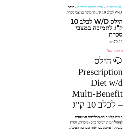
עמוד הבית
/
אוכל רפואי לכלבים
/ הילס
W/D לכלב 10 ק"ג לתמיכה במצבי סכרת
הילס W/D לכלב 10
ק"ג לתמיכה במצבי
סכרת
₪
470.00
המלאי אזל
🐶 הילס
Prescription
Diet w/d
Multi-Benefit
– לכלב 10 ק"ג
תזונה קלינית רב-תכליתית המיועדת
לניהול רמות הסוכר בדם (סוכרת), ויסות
משקל ותמיכה בבריאות מערכת העיכול.