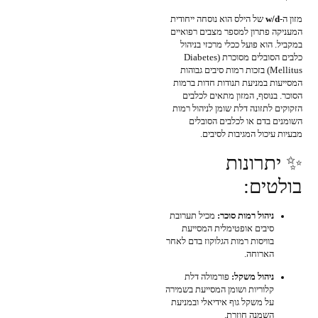
מזון ה-
w/d
של הילס הוא נוסחה ייחודית
המעניקה פתרון למספר מצבים רפואיים
במקביל. הוא פועל ככלי מרכזי בניהול
כלבים הסובלים מסוכרת (Diabetes
Mellitus) בזכות רמות סיבים גבוהות
המסייעות במניעת תנודות חדות ברמות
הסוכר. בנוסף, המזון מתאים לכלבים
הזקוקים לתזונה דלת שומן לניהול רמות
השומנים בדם או לכלבים הסובלים
מבעיות עיכול המגיבות לסיבים.
✨ יתרונות
בולטים:
ניהול רמות סוכר:
מכיל תערובת
סיבים אופטימלית המסייעת
בוויסות רמות הגלוקוז בדם לאחר
הארוחה.
ניהול משקל:
פורמולה דלת
קלוריות ושומן המסייעת בשמירה
על משקל גוף אידיאלי ובמניעת
השמנה חוזרת.