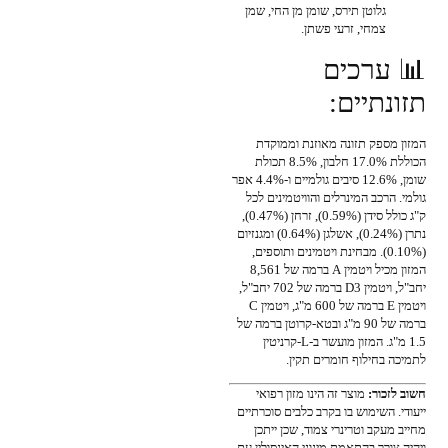
גלוטן תירס, שומן מן החי, שמן
צמחי, זרעי פשתן.
📊 ערכים
תזונתיים:
המזון מספק תזונה מאוזנת וממוקדת
הכוללת 17.0% חלבון, 8.5% תכולת
שומן, 12.6% סיבים גולמיים ו-4.4% אפר
גולמי. הרכב המינרלים והוויטמינים לכל
ק"ג כולל סידן (0.59%), זרחן (0.47%),
נתרן (0.24%), אשלגן (0.64%) ומגנזיום
(0.10%). מבחינת ויטמינים ותוספים,
המזון מכיל ויטמין A ברמה של 8,561
יחב"ל, ויטמין D3 ברמה של 702 יחב"ל,
ויטמין E ברמה של 600 מ"ג, ויטמין C
ברמה של 90 מ"ג ובטא-קרוטן ברמה של
1.5 מ"ג. המזון מועשר ב-L-קרניטין
לתמיכה בחילוף חומרים תקין.
חשוב לזכור:
מוצר זה הינו מזון רפואי
ייעודי. השימוש בו בקרב כלבים סוכרתיים
מחייב מעקב וטרינרי צמוד, שכן ייתכן
ויהיה צורך בהתאמת מינוני האינסולין עם