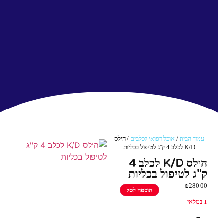
עמוד הבית
/
אוכל רפואי לכלבים
/ הילס
K/D לכלב 4 ק''ג לטיפול בכליות
הילס K/D לכלב 4
ק''ג לטיפול בכליות
₪
280.00
הוספה לסל
1 במלאי