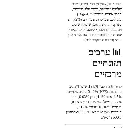
אורז שבור, שומן מן החי, תירס, ביצים
שלמות מיובשות, ציפת סלק מיובשת,
חלבון אפונה, הידרוליזט (Digest),
מינרלים, שמן סויה, שמן דגים (2%), זרעי
פשתן, ל-קרניטין, סובין שיבולת שועל,
ויטמינים, פרוקטו-אוליגוסכרידים, טאורין,
יסודות קורט ובטא-קרוטן. עם נוגד חמצון
טבעי (תערובת טוקופרולים).
📊 ערכים
תזונתיים
מרכזיים
לחות 8%, חלבון 13.9%, שומן 20.5%,
פחמימות (NFE) 51.2%, סיבים גולמיים
1.5%, אפר 4.4%, סידן 0.63%, זרחן
0.27%, אשלגן 0.68%, נתרן 0.16%,
מגנזיום 0.102%, טאורין 0.12%,
חומצות שומן אומגה-3 1.11%, ל-קרניטין
530.5 מ"ג/ק"ג.