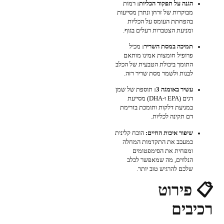
הגנה על תפקוד הכליות:
רמות
מבוקרות של זרחן ונתרן מסייעות
בהפחתת העומס על הכליות
ומניעת הצטברות רעלים בגוף.
תמיכה במסת השריר:
מכיל
פרופיל חומצות אמינו מותאם
התומך ביכולת הטבעית של הכלב
לבנות ולשמר מסת שריר רזה.
עשיר באומגה 3:
תוספת של שמן
דגים (EPA ו-DHA) מסייעת
במניעת דלקות ותומכת בזרימת
דם תקינה לכליות.
שיפור איכות החיים:
הוכח קלינית
כמעכב את התקדמות המחלה
ומפחית את הסימפטומים
הנלווים, מה שמאפשר לכלב
שלכם להרגיש טוב יותר.
📋 פירוט
רכיבים