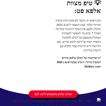
💡 טיפ מצוות
אלפא פט:
מזון רפואי זה מיועד לשימוש תחת פיקוח
וטרינרי בלבד. בעת המעבר ל-Hill's k/d,
מומלץ לבצע את השינוי התזונתי בהדרגה
לאורך 7 ימים כדי לאפשר למערכת
העיכול (והטעם) של הכלב להסתגל.
הקפידו תמיד על גישה למים טריים, שכן
הידרציה היא קריטית עבור כלבים עם
רגישות כלייתית.
✅ הבריאות של הכלב שלכם בידיים
הטובות ביותר. הזמינו עכשיו Hill's k/d
kidney care!
אימצתם חבר חדש
ומתלבטים מה לקנות?
אנחנו זמינים בוואצאפ לייעץ לכם