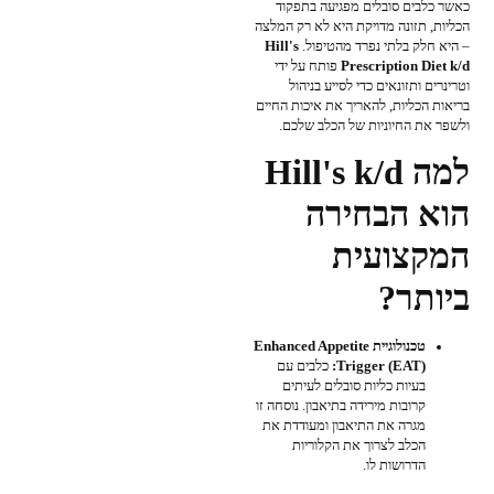
כאשר כלבים סובלים מפגיעה בתפקוד
הכליות, תזונה מדויקת היא לא רק המלצה
– היא חלק בלתי נפרד מהטיפול.
Hill's
Prescription Diet k/d
פותח על ידי
וטרינרים ותזונאים כדי לסייע בניהול
בריאות הכליות, להאריך את איכות החיים
ולשפר את החיוניות של הכלב שלכם.
למה Hill's k/d
הוא הבחירה
המקצועית
ביותר?
טכנולוגיית Enhanced Appetite
Trigger (EAT):
כלבים עם
בעיות כליות סובלים לעיתים
קרובות מירידה בתיאבון. נוסחה זו
מגרה את התיאבון ומעודדת את
הכלב לצרוך את הקלוריות
הדרושות לו.