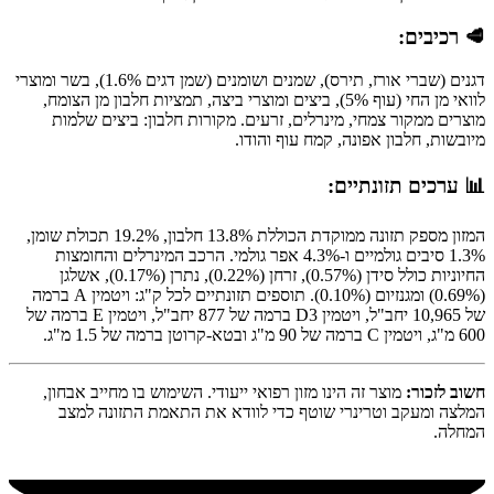
🥩 רכיבים:
דגנים (שברי אורז, תירס), שמנים ושומנים (שמן דגים 1.6%), בשר ומוצרי
לוואי מן החי (עוף 5%), ביצים ומוצרי ביצה, תמציות חלבון מן הצומח,
מוצרים ממקור צמחי, מינרלים, זרעים. מקורות חלבון: ביצים שלמות
מיובשות, חלבון אפונה, קמח עוף והודו.
📊 ערכים תזונתיים:
המזון מספק תזונה ממוקדת הכוללת 13.8% חלבון, 19.2% תכולת שומן,
1.3% סיבים גולמיים ו-4.3% אפר גולמי. הרכב המינרלים והחומצות
החיוניות כולל סידן (0.57%), זרחן (0.22%), נתרן (0.17%), אשלגן
(0.69%) ומגנזיום (0.10%). תוספים תזונתיים לכל ק"ג: ויטמין A ברמה
של 10,965 יחב"ל, ויטמין D3 ברמה של 877 יחב"ל, ויטמין E ברמה של
600 מ"ג, ויטמין C ברמה של 90 מ"ג ובטא-קרוטן ברמה של 1.5 מ"ג.
חשוב לזכור:
מוצר זה הינו מזון רפואי ייעודי. השימוש בו מחייב אבחון,
המלצה ומעקב וטרינרי שוטף כדי לוודא את התאמת התזונה למצב
המחלה.