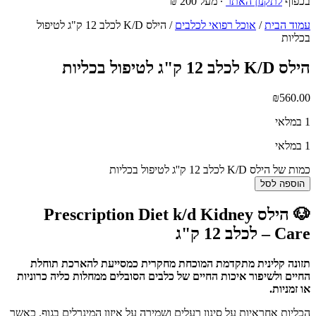
בכפוף
לתקנון האתר
∙ מעל 200 ₪
עמוד הבית
/
אוכל רפואי לכלבים
/ הילס K/D לכלב 12 ק"ג לטיפול
בכליות
הילס K/D לכלב 12 ק"ג לטיפול בכליות
₪
560.00
1 במלאי
1 במלאי
כמות של הילס K/D לכלב 12 ק''ג לטיפול בכליות
הוספה לסל
🐶 הילס Prescription Diet k/d Kidney
Care – לכלב 12 ק"ג
תזונה קלינית מתקדמת המוכחת מחקרית כמסייעת להארכת תוחלת
החיים ולשיפור איכות החיים של כלבים הסובלים ממחלות כליה כרוניות
או זמניות.
הכליות אחראיות על סינון רעלים ושמירה על איזון המינרלים בגוף. כאשר