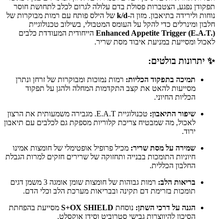
תפקודן נפגע, הצטברות פסולת בדם עלולה לגרום לכלב לתחושת חוסר
נוחות ולירידה בתיאבון. מזון ה-
k/d
של הילס פותח עם רמות מבוקרות של
חלבון ומינרלים כדי להקל על העומס המטבולי, בשילוב טכנולוגיית
Enhanced Appetite Trigger (E.A.T.)
הייחודית המעודדת כלבים
לאכול ומסייעת במניעת איבוד מסת שריר.
✨ יתרונות בולטים:
תמיכה בתפקוד הכליות:
רמות נמוכות ומבוקרות של זרחן ונתרן
מסייעות להאט את קצב התקדמות המחלה ולהגן על תפקוד
הכליות החיוני.
שיפור התיאבון:
טכנולוגיית E.A.T. מגבירה משמעותית את הרצון
לאכול, מה שמבטיח צריכת קלוריות מספקת גם לכלבים עם תיאבון
ירוד.
שמירה על מסת שריר:
מכיל פרופיל אופטימלי של חומצות אמינו
חיוניות התומכות בבנייה ותחזוקה של שרירים חזקים למרות הגבלת
החלבון הכללית.
בריאות הלב:
רמות גבוהות של חומצות שומן אומגה 3 משמן דגים
תומכות בזרימת דם תקינה ובבריאות מערכת הלב וכלי הדם.
הגנה על דרכי השתן:
נוסחת
S+OX SHIELD
מסייעת בהפחתת
הסיכון להיווצרות גבישי סטרוביט וסידן אוקסלט.