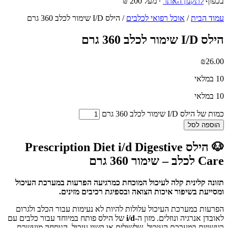
בכפוף
לתקנון האתר
∙ מעל 200 ₪
עמוד הבית
/
אוכל רפואי לכלבים
/ הילס I/D שימור לכלב 360 גרם
הילס I/D שימור לכלב 360 גרם
₪
26.00
10 במלאי
10 במלאי
כמות של הילס I/D שימור לכלב 360 גרם
הוספה לסל
🐶 הילס Prescription Diet i/d Digestive
Care לכלב – שימור 360 גרם
תזונה קלינית קלה לעיכול המוכחת כמרגיעה הפרעות במערכת העיכול
ומסייעת בשיפור איכות הצואה ובספיגת רכיבים מזינים.
הפרעות במערכת העיכול עלולות להיות לא נעימות עבור הכלב ולגרום
לאובדן אנרגיה ונוזלים. מזון ה-
i/d
של הילס פותח במיוחד עבור כלבים עם
רגישויות במערכת העיכול, שלשולים או קשיי עיכול. הנוסחה מועשרת