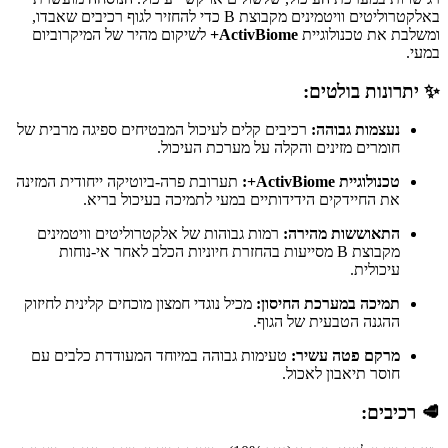
באלקטרוליטים וויטמינים מקבוצת B כדי להחזיר לגוף רכיבים שאבדו,
ומשלבת את טכנולוגיית
ActivBiome+
לשיקום מהיר של המיקרוביום
במעי.
✨ יתרונות בולטים:
נעצמות גבוהה:
רכיבים קלים לעיכול המבטיחים ספיגה מרבית של
חומרים מזינים והקלה על מערכת העיכול.
טכנולוגיית ActivBiome+:
תערובת פרה-ביוטיקה ייחודית המזינה
את החיידקים הידידותיים במעי לתמיכה בעיכול בריא.
התאוששות מהירה:
רמות גבוהות של אלקטרוליטים וויטמינים
מקבוצת B מסייעות בהחזרת חיוניות הכלב לאחר אי-נוחות
עיכולית.
תמיכה במערכת החיסון:
מכיל נוגדי חמצון מוכחים קלינית לחיזוק
ההגנה הטבעית של הגוף.
מרקם פטה עשיר:
טעימות גבוהה במיוחד המעודדת כלבים עם
חוסר תיאבון לאכול.
🥩 רכיבים: