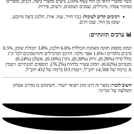
בשר ומוצרי לוואי מן החי (עוף 10%), ביצים ומוצרי ביצה, דגנים, מוצרים
ממקור צמחי, מינרלים, שמנים ושומנים, זרעים, פירות.
רכיבים קלים לעיכול:
כבד חזיר, עוף, אורז, חלבון ביצה מיובש,
שומן מן החי, שמן דגים.
📊 ערכים תזונתיים:
המזון מספק תזונה מאוזנת הכוללת 6.6% חלבון, 3.8% תכולת שומן, 0.5%
סיבים גולמיים ו-1.6% אפר גולמי. הרכב המינרלים והוויטמינים לכל ק"ג
כולל סידן (0.26%), זרחן (0.20%), נתרן (0.10%), אשלגן (0.24%)
ומגנזיום (0.02%). המזון עשיר בלחות (76.2%). תוספים תזונתיים: ויטמין
A ברמה של 14,506 יחב"ל, ויטמין D3 ברמה של 452 יחב"ל.
חשוב לזכור:
מוצר זה הינו מזון רפואי ייעודי. השימוש בו מחייב אבחון
והמלצה של וטרינר.