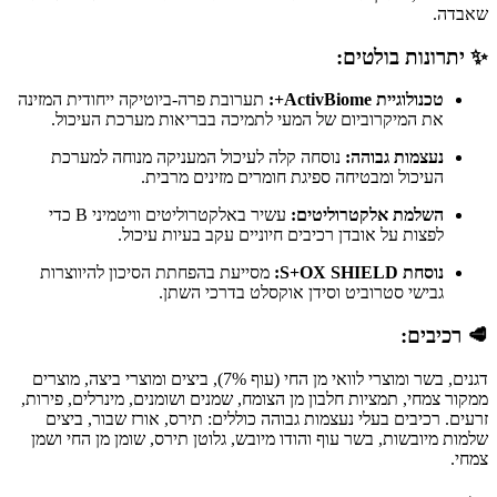
שאבדה.
✨ יתרונות בולטים:
טכנולוגיית ActivBiome+:
תערובת פרה-ביוטיקה ייחודית המזינה
את המיקרוביום של המעי לתמיכה בבריאות מערכת העיכול.
נעצמות גבוהה:
נוסחה קלה לעיכול המעניקה מנוחה למערכת
העיכול ומבטיחה ספיגת חומרים מזינים מרבית.
השלמת אלקטרוליטים:
עשיר באלקטרוליטים וויטמיני B כדי
לפצות על אובדן רכיבים חיוניים עקב בעיות עיכול.
נוסחת S+OX SHIELD:
מסייעת בהפחתת הסיכון להיווצרות
גבישי סטרוביט וסידן אוקסלט בדרכי השתן.
🥩 רכיבים:
דגנים, בשר ומוצרי לוואי מן החי (עוף 7%), ביצים ומוצרי ביצה, מוצרים
ממקור צמחי, תמציות חלבון מן הצומח, שמנים ושומנים, מינרלים, פירות,
זרעים. רכיבים בעלי נעצמות גבוהה כוללים: תירס, אורז שבור, ביצים
שלמות מיובשות, בשר עוף והודו מיובש, גלוטן תירס, שומן מן החי ושמן
צמחי.