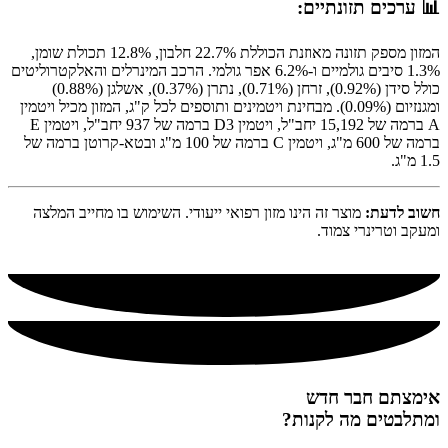
📊 ערכים תזונתיים:
המזון מספק תזונה מאוזנת הכוללת 22.7% חלבון, 12.8% תכולת שומן,
1.3% סיבים גולמיים ו-6.2% אפר גולמי. הרכב המינרלים והאלקטרוליטים
כולל סידן (0.92%), זרחן (0.71%), נתרן (0.37%), אשלגן (0.88%)
ומגנזיום (0.09%). מבחינת ויטמינים ותוספים לכל ק"ג, המזון מכיל ויטמין
A ברמה של 15,192 יחב"ל, ויטמין D3 ברמה של 937 יחב"ל, ויטמין E
ברמה של 600 מ"ג, ויטמין C ברמה של 100 מ"ג ובטא-קרוטן ברמה של
1.5 מ"ג.
חשוב לדעת:
מוצר זה הינו מזון רפואי ייעודי. השימוש בו מחייב המלצה
ומעקב וטרינרי צמוד.
אימצתם חבר חדש
ומתלבטים מה לקנות?