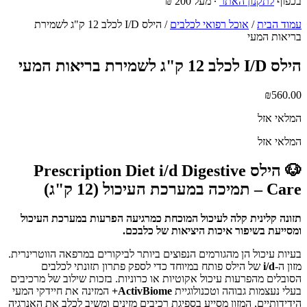
בכפוף
לתקנון האתר
∙ מעל 200 ₪
עמוד הבית
/
אוכל רפואי לכלבים
/ הילס I/D לכלב 12 ק"ג לשמירת
בריאות המעי
הילס I/D לכלב 12 ק"ג לשמירת בריאות המעי
₪
560.00
המלאי אזל
המלאי אזל
🐶 הילס Prescription Diet i/d Digestive
Care – תמיכה במערכת העיכול (12 ק"ג)
תזונה קלינית קלה לעיכול המוכחת כמרגיעה הפרעות במערכת העיכול
ומסייעת בשיפור איכות היציאות של כלבכם.
בעיות עיכול הן מהגורמים הנפוצים ביותר לביקורים במרפאה הווטרינרית.
מזון ה-
i/d
של הילס פותח במיוחד כדי לספק פתרון תזונתי לכלבים
הסובלים מהפרעות עיכול אקוטיות או כרוניות. בזכות שילוב של מרכיבים
בעלי נעצמות גבוהה וטכנולוגיית
ActivBiome+
המזינה את חיידקי המעי
הידידותיים, המזון מסייע בספיגת רכיבים מזינים ומשיב לכלב את האנרגיה