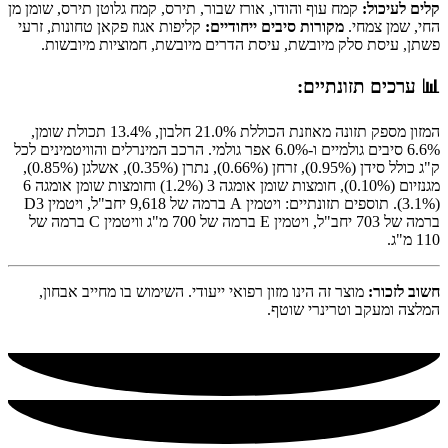
קלים לעיכול:
קמח עוף והודו, אורז שבור, תירס, קמח גלוטן תירס, שומן מן
החי, שמן צמחי.
מקורות סיבים ייחודיים:
קליפות אגוז פקאן טחונות, זרעי
פשתן, עיסת סלק מיובשת, עיסת הדרים מיובשת, חמוציות מיובשות.
📊 ערכים תזונתיים:
המזון מספק תזונה מאוזנת הכוללת 21.0% חלבון, 13.4% תכולת שומן,
6.6% סיבים גולמיים ו-6.0% אפר גולמי. הרכב המינרלים והוויטמינים לכל
ק"ג כולל סידן (0.95%), זרחן (0.66%), נתרן (0.35%), אשלגן (0.85%),
מגנזיום (0.10%), חומצות שומן אומגה 3 (1.2%) וחומצות שומן אומגה 6
(3.1%). תוספים תזונתיים: ויטמין A ברמה של 9,618 יחב"ל, ויטמין D3
ברמה של 703 יחב"ל, ויטמין E ברמה של 700 מ"ג וויטמין C ברמה של
110 מ"ג.
חשוב לזכור:
מוצר זה הינו מזון רפואי ייעודי. השימוש בו מחייב אבחון,
המלצה ומעקב וטרינרי שוטף.