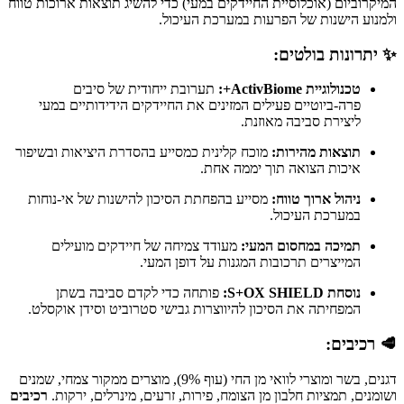
המיקרוביום (אוכלוסיית החיידקים במעי) כדי להשיג תוצאות ארוכות טווח
ולמנוע הישנות של הפרעות במערכת העיכול.
✨ יתרונות בולטים:
טכנולוגיית ActivBiome+:
תערובת ייחודית של סיבים
פרה-ביוטיים פעילים המזינים את החיידקים הידידותיים במעי
ליצירת סביבה מאוזנת.
תוצאות מהירות:
מוכח קלינית כמסייע בהסדרת היציאות ובשיפור
איכות הצואה תוך יממה אחת.
ניהול ארוך טווח:
מסייע בהפחתת הסיכון להישנות של אי-נוחות
במערכת העיכול.
תמיכה במחסום המעי:
מעודד צמיחה של חיידקים מועילים
המייצרים תרכובות המגנות על דופן המעי.
נוסחת S+OX SHIELD:
פותחה כדי לקדם סביבה בשתן
המפחיתה את הסיכון להיווצרות גבישי סטרוביט וסידן אוקסלט.
🥩 רכיבים:
דגנים, בשר ומוצרי לוואי מן החי (עוף 9%), מוצרים ממקור צמחי, שמנים
ושומנים, תמציות חלבון מן הצומח, פירות, זרעים, מינרלים, ירקות.
רכיבים