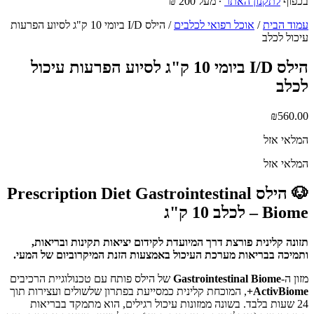
בכפוף
לתקנון האתר
∙ מעל 200 ₪
עמוד הבית
/
אוכל רפואי לכלבים
/ הילס I/D ביומי 10 ק"ג לסיוע הפרעות
עיכול לכלב
הילס I/D ביומי 10 ק"ג לסיוע הפרעות עיכול
לכלב
₪
560.00
המלאי אזל
המלאי אזל
🐶 הילס Prescription Diet Gastrointestinal
Biome – לכלב 10 ק"ג
תזונה קלינית פורצת דרך המיועדת לקידום יציאות תקינות ובריאות,
ותמיכה בבריאות מערכת העיכול באמצעות הזנת המיקרוביום של המעי.
מזון ה-
Gastrointestinal Biome
של הילס פותח עם טכנולוגיית הרכיבים
ActivBiome+
, המוכחת קלינית כמסייעת בפתרון שלשולים ועצירות תוך
24 שעות בלבד. בשונה ממזונות עיכול רגילים, הוא מתמקד בבריאות