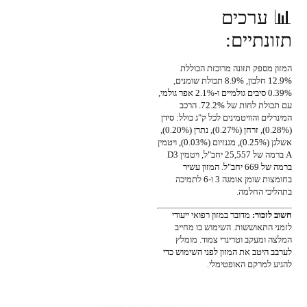
📊 ערכים
תזונתיים:
המזון מספק תזונה מרוכזת הכוללת
12.9% חלבון, 8.9% תכולת שומנים,
0.39% סיבים גולמיים ו-2.1% אפר גולמי,
עם תכולת לחות של 72.2%. הרכב
המינרלים והוויטמינים לכל ק"ג כולל: סידן
(0.28%), זרחן (0.27%), נתרן (0.20%),
אשלגן (0.25%), מגנזיום (0.03%), ויטמין
A ברמה של 25,557 יחב"ל, ויטמין D3
ברמה של 669 יחב"ל. המזון עשיר
בחומצות שומן אומגה 3 ו-6 לתמיכה
בתהליכי החלמה.
חשוב לזכור:
מדובר במזון רפואי ייעודי
לזמני התאוששות. השימוש בו מחייב
המלצה ומעקב וטרינרי צמוד. מומלץ
לערבב היטב את המזון לפני השימוש כדי
להגיע למרקם האופטימלי.