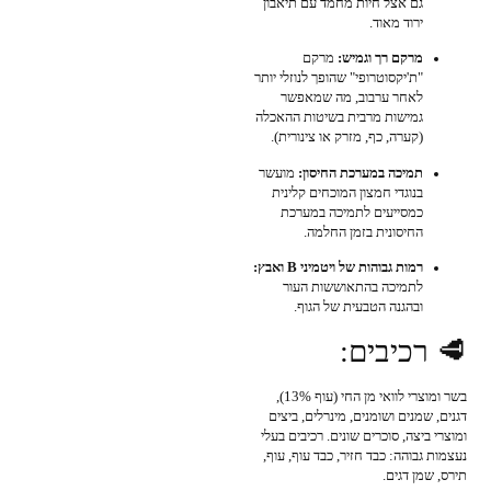
גם אצל חיות מחמד עם תיאבון
ירוד מאוד.
מרקם רך וגמיש:
מרקם
"ת'יקסוטרופי" שהופך לנוזלי יותר
לאחר ערבוב, מה שמאפשר
גמישות מרבית בשיטות ההאכלה
(קערה, כף, מזרק או צינורית).
תמיכה במערכת החיסון:
מועשר
בנוגדי חמצון המוכחים קלינית
כמסייעים לתמיכה במערכת
החיסונית בזמן החלמה.
רמות גבוהות של ויטמיני B ואבץ:
לתמיכה בהתאוששות העור
ובהגנה הטבעית של הגוף.
🥩 רכיבים:
בשר ומוצרי לוואי מן החי (עוף 13%),
דגנים, שמנים ושומנים, מינרלים, ביצים
ומוצרי ביצה, סוכרים שונים. רכיבים בעלי
נעצמות גבוהה: כבד חזיר, כבד עוף, עוף,
תירס, שמן דגים.