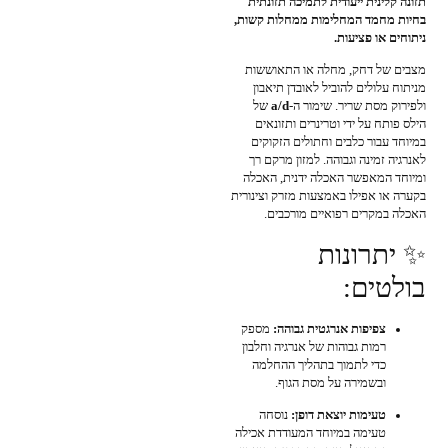
תזונה קלינית ייעודית לתמיכה תזונתית
בחיות מחמד המחלימות ממחלות קשות,
ניתוחים או פציעות.
מצבים של דחק, מחלה או התאוששות
מניתוח עלולים להוביל לאובדן תיאבון
ולפירוק מסת שריר. שימור ה-
a/d
של
הילס פותח על ידי וטרינרים ותזונאים
במיוחד עבור כלבים וחתולים הזקוקים
לאנרגיה זמינה וגבוהה. למזון מרקם רך
ומיוחד המאפשר האכלה ידנית, האכלה
בקערה או אפילו באמצעות מזרק וצינורית
האכלה במקרים רפואיים מורכבים.
✨ יתרונות
בולטים:
צפיפות אנרגטית גבוהה:
מספק
רמות גבוהות של אנרגיה וחלבון
כדי לתמוך בתהליך ההחלמה
ובשמירה על מסת הגוף.
טעימות יוצאת דופן:
נוסחה
טעימה במיוחד המעודדת אכילה