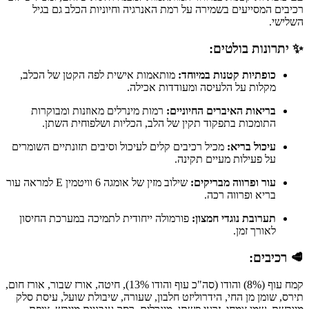
רכיבים המסייעים בשמירה על רמת האנרגיה וחיוניות הכלב גם בגיל
השלישי.
✨ יתרונות בולטים:
כופתיות קטנות במיוחד:
מותאמות אישית לפה הקטן של הכלב,
מקלות על הלעיסה ומעודדות אכילה.
בריאות האיברים החיוניים:
רמות מינרלים מאוזנות ומבוקרות
התומכות בתפקוד תקין של הלב, הכליות ושלפוחית השתן.
עיכול בריא:
מכיל רכיבים קלים לעיכול וסיבים תזונתיים השומרים
על פעילות מעיים תקינה.
עור ופרווה מבריקים:
שילוב מזין של אומגה 6 וויטמין E למראה עור
בריא ופרווה רכה.
תערובת נוגדי חמצון:
פורמולה ייחודית לתמיכה במערכת החיסון
לאורך זמן.
🥩 רכיבים:
קמח עוף (8%) והודו (סה"כ עוף והודו 13%), חיטה, אורז שבור, אורז חום,
תירס, שומן מן החי, הידרוליזט חלבון, שעורה, שיבולת שועל, עיסת סלק