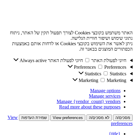
האתר משתמש בקובצי Cookies לצורך תפעול תקין של האתר, ניתוח
נתוני שימוש ושיפור חוויית הגלישה.
ניתן לאשר את השימוש בקובצי Cookies או לדחות אותם באמצעות
הכפתורים המוצגים בבאנר זה.
חיוני לפעולת האתר
חיוני לפעולת האתר
Always active
Preferences
Preferences
Statistics
Statistics
Marketing
Marketing
Manage options
Manage services
Manage {vendor_count} vendors
Read more about these purposes
View
מסכים/ה
לא מסכים/ה
View preferences
שמירת העדפות
preferences
{title}