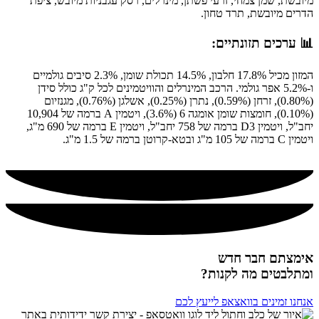
מיובשת, שמן צמחי, זרעי פשתן, מינרלים, רסק עגבניות מיובש, ציפת
הדרים מיובשת, תרד טחון.
📊 ערכים תזונתיים:
המזון מכיל 17.8% חלבון, 14.5% תכולת שומן, 2.3% סיבים גולמיים
ו-5.2% אפר גולמי. הרכב המינרלים והוויטמינים לכל ק"ג כולל סידן
(0.80%), זרחן (0.59%), נתרן (0.25%), אשלגן (0.76%), מגנזיום
(0.10%), חומצות שומן אומגה 6 (3.6%), ויטמין A ברמה של 10,904
יחב"ל, ויטמין D3 ברמה של 758 יחב"ל, ויטמין E ברמה של 690 מ"ג,
ויטמין C ברמה של 105 מ"ג ובטא-קרוטן ברמה של 1.5 מ"ג.
אימצתם חבר חדש
ומתלבטים מה לקנות?
אנחנו זמינים בוואצאפ לייעץ לכם