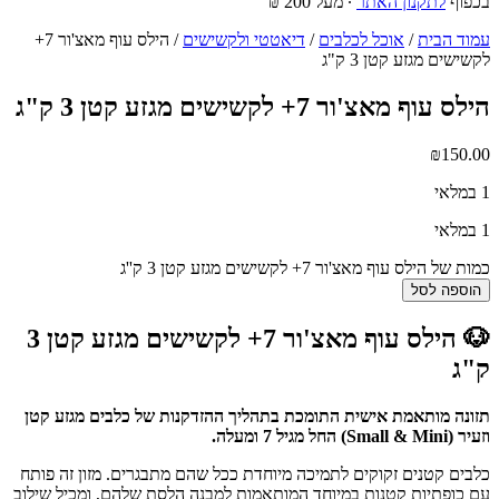
בכפוף
לתקנון האתר
∙ מעל 200 ₪
עמוד הבית
/
אוכל לכלבים
/
דיאטטי ולקשישים
/ הילס עוף מאצ'ור 7+
לקשישים מגזע קטן 3 ק"ג
הילס עוף מאצ'ור 7+ לקשישים מגזע קטן 3 ק"ג
₪
150.00
1 במלאי
1 במלאי
כמות של הילס עוף מאצ'ור 7+ לקשישים מגזע קטן 3 ק''ג
הוספה לסל
🐶 הילס עוף מאצ'ור 7+ לקשישים מגזע קטן 3
ק"ג
תזונה מותאמת אישית התומכת בתהליך ההזדקנות של כלבים מגזע קטן
וזעיר (Small & Mini) החל מגיל 7 ומעלה.
כלבים קטנים זקוקים לתמיכה מיוחדת ככל שהם מתבגרים. מזון זה פותח
עם כופתיות קטנות במיוחד המותאמות למבנה הלסת שלהם, ומכיל שילוב