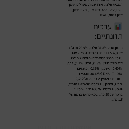
תמצית חלבון, אורז שבור, מינרלים, שמן
דגים, עיסת סלק מיובשת, זרעי פשתן,
שמן צמחי, תאית.
ערכים
תזונתיים:
המזון מכיל 37.8% חלבון, 23.9% תכולת
שומן, 1.5% סיבים גולמיים ו-7.2% אפר
גולמי. הרכב המינרלים והוויטמינים לכל
ק"ג כולל: סידן (1.3%), זרחן (1.1%), נתרן
(0.49%), אשלגן (0.83%), מגנזיום
(0.10%), DHA‏ (0.15%). תוספים
תזונתיים: ויטמין A ברמה של 10,542
יחב"ל, ויטמין D3 ברמה של 1,024 יחב"ל,
ויטמין E ברמה של 600 מ"ג, ויטמין C
ברמה של 90 מ"ג ובטא-קרוטן ברמה של
1.5 מ"ג.
אימצתם חבר חדש