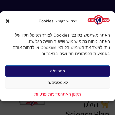
שימוש בקובצי Cookies
האתר משתמש בקובצי Cookies לצורך תפעול תקין של
האתר, ניתוח נתוני שימוש ושיפור חוויית הגלישה.
ניתן לאשר את השימוש בקובצי Cookies או לדחות אותם
באמצעות הכפתורים המוצגים בבאנר זה.
עמוד הבית
/
אוכל לחתולים
/
גורי
חתולים
/ הילס עוף גורים 3 ק"ג לחתול
הילס עוף גורים 3
מסכים/ה
ק"ג לחתול
לא מסכים/ה
₪
170.00
הוספה לסל
1 במלאי
תקנון האתר
מדיניות פרטיות
הילס
Science Plan