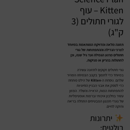
Kitten – עוף
לגורי חתולים (3
ק"ג)
תזונה מלאה ומדויקת המותאמת במיוחד
לצרכי הגדילה וההתפתחות של גורי
חתולים מרגע הגמילה ועד גיל שנה, וכן
לחתולות בהריון או מניקות.
גורי חתולים זקוקים לתזונה עשירה
במיוחד כדי לתמוך בקצב הצמיחה המהיר
שלהם. נוסחת ה-
Kitten
של הילס פותחה
כדי לספק את אבני הבניין החיוניות
להתפתחות המוח, הראייה והשלד. המזון
עשיר בחלבון איכותי וברמות אופטימליות
של נוגדי חמצון המבטיחים התחלה בריאה
וחזקה לחיים.
יתרונות
בולטים: