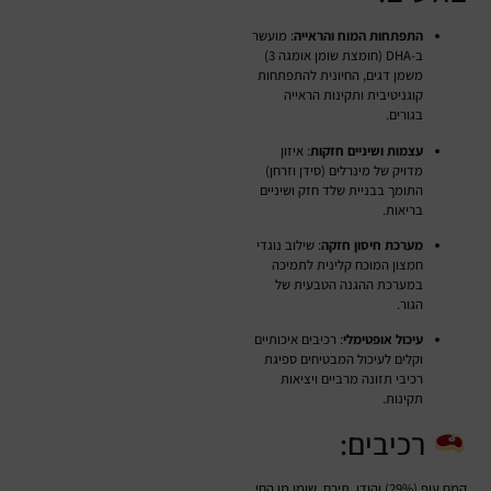
התפתחות המוח והראייה
: מועשר
ב-DHA (חומצת שומן אומגה 3)
משמן דגים, החיונית להתפתחות
קוגניטיבית ותקינות הראייה
בגורים.
עצמות ושיניים חזקות
: איזון
מדויק של מינרלים (סידן וזרחן)
התומך בבניית שלד חזק ושיניים
בריאות.
מערכת חיסון חזקה
: שילוב נוגדי
חמצון המוכח קלינית לתמיכה
במערכת ההגנה הטבעית של
הגור.
עיכול אופטימלי
: רכיבים איכותיים
וקלים לעיכול המבטיחים ספיגת
רכיבי תזונה מרביים ויציאות
תקינות.
רכיבים:
קמח עוף (29%) והודו, תירס, שומן מן החי,