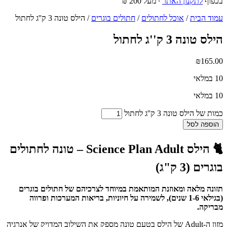
בכפוף
לתקנון האתר
∙ מעל 200 ₪
עמוד הבית
/
אוכל לחתולים
/
חתולים בוגרים
/ הילס טונה 3 ק''ג לחתול
הילס טונה 3 ק''ג לחתול
₪
165.00
10 במלאי
10 במלאי
כמות של הילס טונה 3 ק''ג לחתול
הוספה לסל
🐈 הילס Science Plan Adult – טונה לחתולים
בוגרים (3 ק"ג)
תזונה מלאה ומאוזנת המותאמת במיוחד לצרכיהם של חתולים בוגרים
(בגילאי 1-6 שנים), לשמירה על חיוניות, בריאות המערכות ופרווה
מבריקה.
מזון ה-Adult של הילס בטעם טונה מספק את השילוב המדויק של אנרגיה