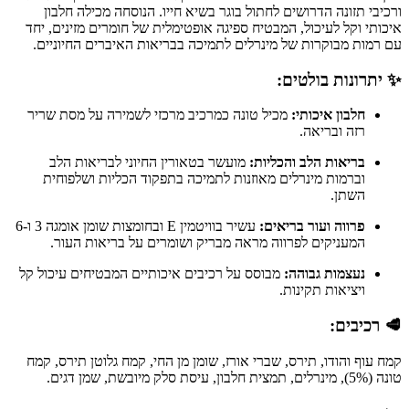
ורכיבי תזונה הדרושים לחתול בוגר בשיא חייו. הנוסחה מכילה חלבון
איכותי וקל לעיכול, המבטיח ספיגה אופטימלית של חומרים מזינים, יחד
עם רמות מבוקרות של מינרלים לתמיכה בבריאות האיברים החיוניים.
✨ יתרונות בולטים:
חלבון איכותי:
מכיל טונה כמרכיב מרכזי לשמירה על מסת שריר
רזה ובריאה.
בריאות הלב והכליות:
מועשר בטאורין החיוני לבריאות הלב
וברמות מינרלים מאוזנות לתמיכה בתפקוד הכליות ושלפוחית
השתן.
פרווה ועור בריאים:
עשיר בוויטמין E ובחומצות שומן אומגה 3 ו-6
המעניקים לפרווה מראה מבריק ושומרים על בריאות העור.
נעצמות גבוהה:
מבוסס על רכיבים איכותיים המבטיחים עיכול קל
ויציאות תקינות.
🥩 רכיבים:
קמח עוף והודו, תירס, שברי אורז, שומן מן החי, קמח גלוטן תירס, קמח
טונה (5%), מינרלים, תמצית חלבון, עיסת סלק מיובשת, שמן דגים.