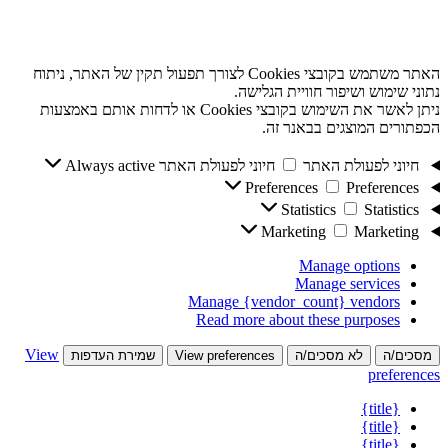
האתר משתמש בקובצי Cookies לצורך תפעול תקין של האתר, ניתוח
נתוני שימוש ושיפור חוויית הגלישה.
ניתן לאשר את השימוש בקובצי Cookies או לדחות אותם באמצעות
הכפתורים המוצגים בבאנר זה.
חיוני לפעולת האתר
חיוני לפעולת האתר
Always active
Preferences
Preferences
Statistics
Statistics
Marketing
Marketing
Manage options
Manage services
Manage {vendor_count} vendors
Read more about these purposes
View
מסכים/ה
לא מסכים/ה
View preferences
שמירת העדפות
preferences
{title}
{title}
{title}