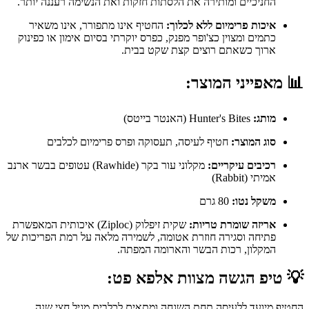
החניכיים ומותירה את הלסתות חזקות ואת הנשימה רעננה יותר.
איכות פרימיום ללא לכלוך:
החטיף אינו מתפורר, אינו משאיר
כתמים ומצוין כצ'ופר מפנק, כפרס יוקרתי בסיום אימון או כפינוק
ארוך כשאתם רוצים קצת שקט בבית.
📊
מאפייני המוצר:
מותג:
Hunter's Bites (האנטר בייטס)
סוג המוצר:
חטיף לעיסה, תעסוקה ופרס פרימיום לכלבים
רכיבים עיקריים:
מקלוני עור בקר (Rawhide) עטופים בבשר ארנב
אמיתי (Rabbit)
משקל נטו:
80 גרם
אריזה שומרת טריות:
שקית זיפלוק (Ziploc) איכותית המאפשרת
פתיחה וסגירה חוזרת אטומה, לשמירה מלאה על רמת הפריכות של
המקלון, רכות הבשר והארומה המפתה.
💡
טיפ הגשה מצוות אלפא פט:
החטיף מיועד ללעיסה תחת השגחה ומתאים לכלבים מגיל חצי שנה