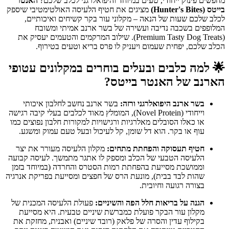
מחפשים פינוק ייחודי, טעים במיוחד והיפואלרגני לכלב שלכם?
האנטר
בייטס (Hunter's Bites)
מציגים את חטיף הלעיסה האולטימטיבי שיספק
לכלב שלכם שעות של הנאה – מקלוני עור בקר קשיחים ואיכותיים,
המלופפים בשכבה נדיבה ועשירה של בשר ארנב אמיתי ומשובח
(Premium Tasty Dog Treats). שילוב המרקמים והטעמים יעסיק את
הכלב שלכם, יפחית שעמום ויעניק לו פרס בריא וטעים בטירוף.
🌟
למה כלבים ובעלים בוחרים במקלונים עטופי
הארנב של האנטר בייטס?
בשר ארנב היפואלרגני ורזה:
בשר ארנב נחשב לחלבון איכותי
וייחודי (Novel Protein), המומלץ מאוד לכלבים בעלי קיבה רגישה
או כאלו הסובלים מאלרגיות ורגישויות למקורות חלבון נפוצים כמו
עוף או בקר. הוא דל שומן, קל לעיכול ובעל טעם עמוק ומשגע.
חטיף תעסוקה והפחתת מתחים:
מקלון הלעיסה מעורר את יצר
הלעיסה הטבעי של הכלב ומספק לו אתגר מתמשך. לעיסה קבועה
וממושכת מסייעת בהפחתת רמות הסטרס והחרדה (במיוחד בזמן
שהות לבד בבית), מונעת הרס של חפצים ומסייעת בפריקת אנרגיה
בצורה רגועה וחיובית.
הגנה על בריאות חלל הפה והשיניים:
פעולת הלעיסה המכנית של
מקלון עור הבקר פועלת כמברשת שיניים טבעית. היא מסייעת
בקילוף עדין והסרה של פלאק (רובד שיניים) ואבנית, מחזקת את