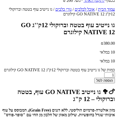
בכפוף
לתקנון האתר
∙ מעל 200 ₪
עמוד הבית
/
אוכל לכלבים
/
גורי כלבים
/ גו נייטיב עוף בטטה וברוקולי
12ק''ג GO NATIVE 12 קילוגרם
גו נייטיב עוף בטטה וברוקולי 12ק''ג GO
NATIVE 12 קילוגרם
₪
380.00
10 במלאי
10 במלאי
כמות של גו נייטיב עוף בטטה וברוקולי 12ק''ג GO NATIVE 12 קילוגרם
הוספה לסל
🍗🥦 גו נייטיב GO NATIVE עוף, בטטה
וברוקולי – 12 ק"ג
מזון אולטרה-פרמיום הוליסטי, ללא דגנים (Grain Free), המבוסס על עוף
איכותי שגדל בחופשיות. שילוב מאוזן של חלבון מן החי עם "סופר-פודס"