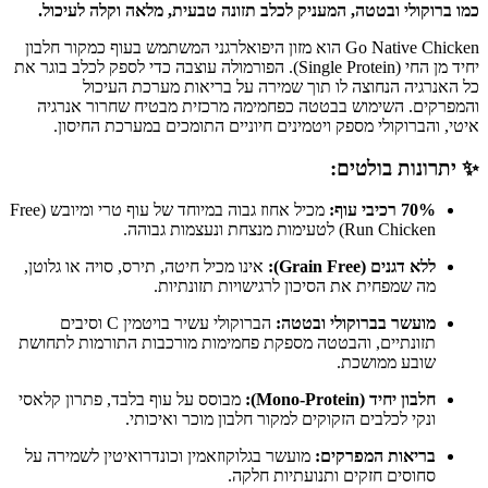
כמו ברוקולי ובטטה, המעניק לכלב תזונה טבעית, מלאה וקלה לעיכול.
Go Native Chicken הוא מזון היפואלרגני המשתמש בעוף כמקור חלבון
יחיד מן החי (Single Protein). הפורמולה עוצבה כדי לספק לכלב בוגר את
כל האנרגיה הנחוצה לו תוך שמירה על בריאות מערכת העיכול
והמפרקים. השימוש בבטטה כפחמימה מרכזית מבטיח שחרור אנרגיה
איטי, והברוקולי מספק ויטמינים חיוניים התומכים במערכת החיסון.
✨ יתרונות בולטים:
70% רכיבי עוף:
מכיל אחוז גבוה במיוחד של עוף טרי ומיובש (Free
Run Chicken) לטעימות מנצחת ונעצמות גבוהה.
ללא דגנים (Grain Free):
אינו מכיל חיטה, תירס, סויה או גלוטן,
מה שמפחית את הסיכון לרגישויות תזונתיות.
מועשר בברוקולי ובטטה:
הברוקולי עשיר בויטמין C וסיבים
תזונתיים, והבטטה מספקת פחמימות מורכבות התורמות לתחושת
שובע ממושכת.
חלבון יחיד (Mono-Protein):
מבוסס על עוף בלבד, פתרון קלאסי
ונקי לכלבים הזקוקים למקור חלבון מוכר ואיכותי.
בריאות המפרקים:
מועשר בגלוקוזאמין וכונדרואיטין לשמירה על
סחוסים חזקים ותנועתיות חלקה.