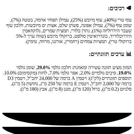
🥩 רכיבים:
עוף טרי (40%), עוף מיובש (25%), עמילן תפוחי אדמה, בטטה (7%),
שומן עוף (7%), עמילן אפונה, פשתן שלם, אצות ים מיובשות, חלבון עוף
שעבר הידרוליזה (1%), נתרן כלורי, תמצית שמרים, גלוקוזאמין
הידרוכלוריד, כונדרואיטין סולפט, ברוקולי מיובש (שווה ערך ל-5%
ברוקולי טרי), תמציות צמחים (רוזמרין, אורגנו, מרווה, טימין).
📊 ערכים תזונתיים:
המזון מציע תזונה עשירה ומאוזנת: חלבון גולמי
29.0%
, שומן גולמי
19.0%
, סיבים גולמיים 2.0%, אפר גולמי 7.0%, לחות (מקסימום) 10.0%.
תוספים תזונתיים (לק"ג): ויטמין A ברמה של 24,000 יחב"ל, ויטמין D3
ברמה של 2,000 יחב"ל, ויטמין E ברמה של 250 מ"ג, נחושת (5 מ"ג),
סלניום (0.2 מ"ג), ברזל (120 מ"ג), מנגן (8 מ"ג), אבץ (180 מ"ג).