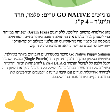
גו נייטיב GO NATIVE גורים: סלמון, תרד
וג'ינג'ר – 4 ק"ג
מזון אולטרה-פרמיום הוליסטי, ללא דגנים (Grain Free), שפותח במיוחד
כדי להעניק לגורי כלבים את ההתחלה הטובה ביותר בחיים. הפורמולה
מבוססת על סלמון טרי מהאוקיינוס האטלנטי בשילוב "סופר-פודס"
ייחודיים התומכים בגדילה בריאה ומערכת עיכול חזקה.
Go Native Puppy Salmon מיוצר בסטנדרטים הגבוהים ביותר באירלנד.
השימוש בסלמון כמקור חלבון יחיד מן החי (Single Protein) מבטיח שהגור
יקבל חלבון קל לעיכול העשיר ב-DHA ו-EPA להתפתחות המוח והראייה.
השילוב של תרד עשיר בברזל וג'ינג'ר המקל על העיכול הופך את המזון הזה
לבחירה אידיאלית לגורים עם קיבה עדינה או לבעלים המחפשים את
התזונה הנקייה ביותר עבור הגור שלהם.