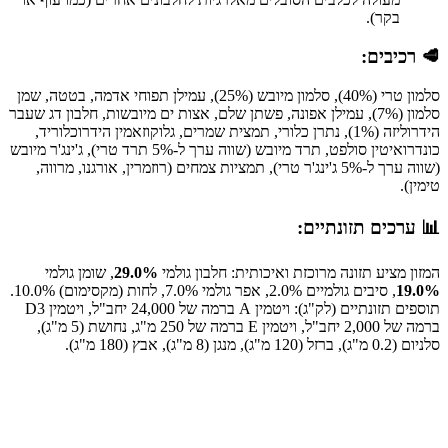
בקר).
🥩 רכיבים:
סלמון טרי (40%), סלמון מיובש (25%), עמילן תפוחי אדמה, בטטה, שמן
סלמון (7%), עמילן אפונה, פשתן שלם, אצות ים מיובשות, חלבון דג שעבר
הידרוליזה (1%), נתרן כלורי, תמצית שמרים, גלוקוזאמין הידרוכלוריד,
כונדרואיטין סולפט, תרד מיובש (שווה ערך ל-5% תרד טרי), ג'ינג'ר מיובש
(שווה ערך ל-5% ג'ינג'ר טרי), תמציות צמחים (רוזמרין, אורגנו, מרווה,
טימין).
📊 ערכים תזונתיים:
המזון מציע תזונה מרוכזת ואיכותית: חלבון גולמי
29.0%
, שומן גולמי
19.0%
, סיבים גולמיים 2.0%, אפר גולמי 7.0%, לחות (מקסימום) 10.0%.
תוספים תזונתיים (לק"ג): ויטמין A ברמה של 24,000 יחב"ל, ויטמין D3
ברמה של 2,000 יחב"ל, ויטמין E ברמה של 250 מ"ג, נחושת (5 מ"ג),
סלניום (0.2 מ"ג), ברזל (120 מ"ג), מנגן (8 מ"ג), אבץ (180 מ"ג).