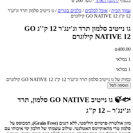
בכפוף
לתקנון האתר
∙ מעל 200 ₪
עמוד הבית
/
אוכל לכלבים
/
כלבים בוגרים
/ גו נייטיב סלמון תרד וג'ינג'ר
12 ק''ג GO NATIVE 12 קילוגרם
גו נייטיב סלמון תרד וג'ינג'ר 12 ק''ג GO
NATIVE 12 קילוגרם
₪
400.00
1 במלאי
1 במלאי
כמות של גו נייטיב סלמון תרד וג'ינג'ר 12 ק''ג GO NATIVE 12 קילוגרם
הוספה לסל
🐟🍃 גו נייטיב GO NATIVE סלמון, תרד
וג'ינג'ר – 12 ק"ג
מזון אולטרה-פרמיום הוליסטי, ללא דגנים (Grain Free), המבוסס על
סלמון טרי מהאוקיינוס האטלנטי. שילוב עוצמתי של חלבון ימי איכותי עם