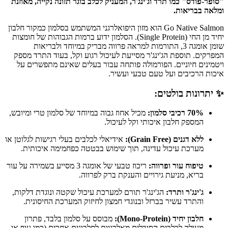
"סופר-פודס" כמו תרד וג'ינג'ר, המעניק לכלב בוגר תזונה נקייה, מאוזנת
ומלאה בבריאות.
Go Native Salmon הוא מזון היפואלרגני המשתמש בסלמון כמקור חלבון
יחיד מן החי (Single Protein). הסלמון ידוע ברמות הגבוהות של חומצות
שומן אומגה 3, התורמות למראה פרווה מבריק במיוחד ולבריאות
המפרקים. תוספת הג'ינג'ר מסייעת לעיכול רגוע וקל, בעוד התרד מספק
ויטמינים חיוניים. הפורמולה פותחה עבור בעלים שאינם מתפשרים על
איכות הרכיבים ועל טעם טבעי ועשיר.
✨ יתרונות בולטים:
70% רכיבי סלמון:
מכיל אחוז גבוה במיוחד של סלמון טרי ומיובש,
המספק חלבון איכותי וקל לעיכול.
ללא דגנים (Grain Free):
אידיאלי לכלבים בעלי רגישות לגלוטן או
מערכת עיכול עדינה, תוך שימוש בבטטה כפחמימה איכותית.
טיפוח עור ופרווה:
ריכוז טבעי של אומגה 3 מסייע בשמירה על עור
בריא, מניעת גירויים והענקת ברק לפרווה.
ג'ינג'ר ותרד:
הג'ינג'ר תורם למערכת עיכול שקטה ונוגדת דלקות,
והתרד עשיר בברזל ובנוגדי חמצון לחיזוק המערכת החיסונית.
חלבון יחיד (Mono-Protein):
מבוסס על סלמון בלבד, פתרון
מעולה לכלבים הסובלים מאלרגיות לחלבונים אחרים (כמו עוף או