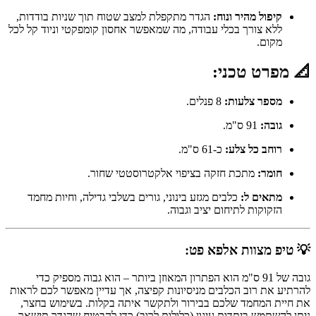
קיפול מהיר ונוח:
הגדר מתקפלת למצב שטוח תוך שניות בודדות,
ללא צורך בכלי עבודה, מה שמאפשר אחסון קומפקטי וניוד קל לכל
מקום.
📐 מפרט טכני:
מספר צלעות:
8 פנלים.
גובה:
91 ס"מ.
רוחב כל צלע:
כ-61 ס"מ.
חומר:
מתכת חזקה בציפוי אלקטרוסטטי שחור.
מתאים ל:
כלבים מגזע בינוני, גורים בשלבי גדילה, וחיות מחמד
הזקוקות לתיחום יציב וגבוה.
💡 טיפ מצוות אלפא פט:
גובה של 91 ס"מ הוא הפתרון המאוזן ביותר – הוא גבוה מספיק כדי
להרתיע את רוב הכלבים מניסיונות קפיצה, אך עדיין מאפשר לכם לראות
את חיית המחמד שלכם בבירור ולתקשר איתה בקלות. בשימוש בחצר,
ניתן להשתמש ביתדות עיגון (כלולות לרוב) כדי להבטיח שהגדר תישאר