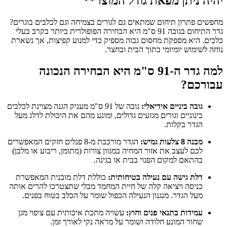
יהיה ניתן מפאת גודל המוצר**
מחפשים פתרון תיחום שמתאים גם לגורים בצמיחה וגם לכלבים בוגרים?
גדר התיחום בגובה 91 ס"מ היא הבחירה הפופולרית ביותר בקרב בעלי
כלבים. היא מספקת מחסום גבוה מספיק כדי למנוע קפיצות, אך נשארת
נוחה לשימוש יומיומי בתוך הבית ובחצר.
למה גדר ה-91 ס"מ היא הבחירה הנכונה
עבורכם?
גובה ביניים אידיאלי:
גובה של 91 ס"מ מעניק הגנה מצוינת לכלבים
בינוניים וגורים מגזעים גדולים, ומונע מהם את היכולת לדלג מעל
הגדר בקלות.
מבנה 8 צלעות גמיש:
הגדר מורכבת מ-8 פנלים חזקים המאפשרים
לכם לעצב את אזור המחיה במגוון צורות (מתומן, ריבוע או מלבן)
בהתאם למקום הפנוי בבית או בגינה.
דלת גישה עם נעילה בטיחותית:
כוללת דלת מובנית המאפשרת
כניסה ויציאה קלה של חיית המחמד מבלי שתצטרכו להרים אותה
מעל הגדר. מנגנון הנעילה הכפול שומר על הכלב בטוח בפנים.
עמידות בתנאי פנים וחוץ:
עשויה מתכת איכותית עם ציפוי מגן
שחור המונע חלודה ושומר על מראה נקי לאורך זמן.