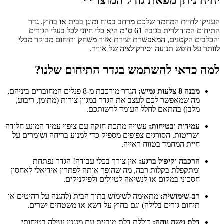
יהיה ניתן מפאת גודל המוצר**
העניקו לחיית המחמד שלכם מרחב בטוח ומוגן בבית או בחוץ. גדר
התיחום המודולרית בגובה 61 ס"מ היא כלי חיוני לכל בעלי הגורים
והכלבים הקטנים, המאפשרת יצירת אזור משחק ותיחום מבוקר מבלי
לוותר על חופש תנועה וסירקולציה של אוויר.
למה כדאי להשתמש בגדר התיחום שלנו?
מבנה 8 צלעות גמיש:
הגדר מורכבת מ-8 פנלים המחוברים ביניהם,
מה שמאפשר לכם לעצב את הגדר במגוון צורות (מתומן, ריבוע,
מלבן) בהתאם לחלל העומד לרשותכם.
עמידות ובטיחות:
עשויה מתכת חזקה עם ציפוי עמיד המונע חלודה
ושריטות. הסורגים צפופים מספיק כדי למנוע בריחה ושומרים על
חיית המחמד בטווח ראייה.
הרכבה וקיפול ברגע:
אין צורך בכלי עבודה! הגדר נפתחת
ומתקפלת בקלות רבה, מה שהופך אותה לפתרון אידיאלי לאחסון
חסכוני במקום או לנשיאה לטיולים ולפיקניקים.
רב-שימושית:
מתאימה לשימוש בתוך הבית (להגנה על רהיטים או
תיחום גורים בלילה) וגם בחוץ על דשא או משטחים ישרים.
דלת גישה נוחה:
כוללת דלת מובנית עם מנגנון נעילה בטיחותי,