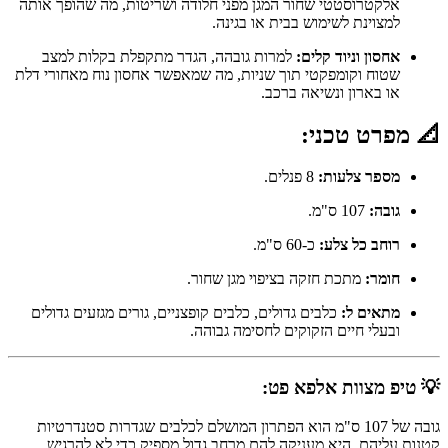
אלקטרוסטטי שחור המגן מפני חלודה ושריטות, מה שהופך אותה
למצוינת לשימוש בבית או בגינה.
אחסון וניוד קלים:
למרות גובהה, הגדר מתקפלת בקלות למצב
שטוח וקומפקטי תוך שניות, מה שמאפשר אחסון נוח מאחורי דלת
או בארון ונשיאה ברכב.
📐 מפרט טכני:
מספר צלעות:
8 פנלים.
גובה:
107 ס"מ.
רוחב כל צלע:
כ-60 ס"מ.
חומר:
מתכת חזקה בציפוי מגן שחור.
מתאים ל:
כלבים גדולים, כלבים קופצניים, גורים מגזעים גדולים
ובעלי חיים הזקוקים לחסימה גבוהה.
💡 טיפ מצוות אלפא פט:
גובה של 107 ס"מ הוא הפתרון המושלם לכלבים שגדרות סטנדרטיות
קטנות עליהם. היא מעניקה להם מרחב גדול מספיק כדי לא להרגיש