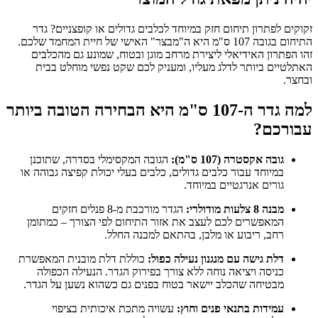
זקוקים לפתרון תיחום חזק במיוחד לכלבים גדולים או קופצניים? גדר
התיחום בגובה 107 ס"מ היא ה"מבצר" האישי של חיית המחמד שלכם.
זהו הפתרון האידיאלי ליצירת מרחב מוגן ובטוח, שמונע גם מהכלבים
האתלטיים ביותר לדלג מעליו, ומעניק לכם שקט נפשי מוחלט בבית
ובחצר.
למה גדר ה-107 ס"מ היא הבחירה הטובה ביותר
עבורכם?
גובה אקסטרה (107 ס"מ):
הגובה המקסימלי בסדרה, שתוכנן
במיוחד עבור כלבים גדולים, כלבים בעלי יכולת קפיצה גבוהה או
גורים אנרגטיים במיוחד.
מבנה 8 צלעות מודולרי:
הגדר מורכבת מ-8 פנלים חזקים
המאפשרים לכם לעצב את אזור התיחום לפי הצורך – כמתומן
רחב, ריבוע או מלבן, בהתאם למבנה החלל.
דלת גישה עם מנגנון נעילה כפול:
כוללת דלת מובנית המאפשרת
כניסה ויציאה נוחה ללא צורך בפירוק הגדר. הנעילה הכפולה
מבטיחה שהכלב יישאר בטוח בפנים גם כשהוא נשען על הגדר.
עמידות בתנאי פנים וחוץ:
עשויה מתכת איכותית בציפוי