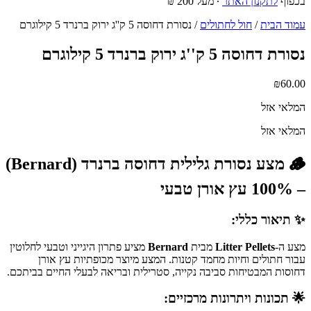
בכפוף
לתקנון האתר
∙ מעל 200 ₪
עמוד הבית
/
חול לחתולים
/ נסורת דחוסה 5 ק''ג ירוק ברנרד 5 קילוגרם
נסורת דחוסה 5 ק''ג ירוק ברנרד 5 קילוגרם
₪
60.00
המלאי אזל
המלאי אזל
🪵 מצע נסורת גלילית דחוסה ברנרד (Bernard)
– 100% עץ אורן טבעי
✨ תיאור כללי:
מצע ה-
Litter Pellets
מבית
Bernard
מציע פתרון היגייני וטבעי לחלוטין
עבור חתולים וחיות מחמד קטנות. המצע מיוצר מכופתיות עץ אורן
דחוסות המבטיחות סביבה נקייה, סטרילית ובריאה לבעלי החיים בביתכם.
🌟 תכונות ויתרונות מרכזיים: