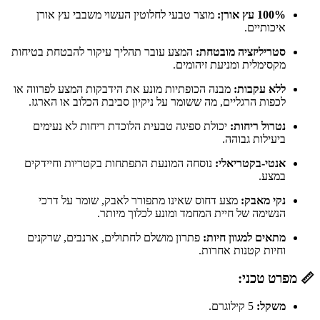
100% עץ אורן:
מוצר טבעי לחלוטין העשוי משבבי עץ אורן
איכותיים.
סטריליזציה מובטחת:
המצע עובר תהליך עיקור להבטחת בטיחות
מקסימלית ומניעת זיהומים.
ללא עקבות:
מבנה הכופתיות מונע את הידבקות המצע לפרווה או
לכפות הרגליים, מה ששומר על ניקיון סביבת הכלוב או הארגז.
נטרול ריחות:
יכולת ספיגה טבעית הלוכדת ריחות לא נעימים
ביעילות גבוהה.
אנטי-בקטריאלי:
נוסחה המונעת התפתחות בקטריות וחיידקים
במצע.
נקי מאבק:
מצע דחוס שאינו מתפורר לאבק, שומר על דרכי
הנשימה של חיית המחמד ומונע לכלוך מיותר.
מתאים למגוון חיות:
פתרון מושלם לחתולים, ארנבים, שרקנים
וחיות קטנות אחרות.
📏 מפרט טכני:
משקל:
5 קילוגרם.