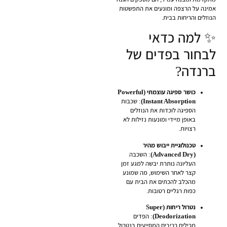
אמינה על הרצפה ומונעים את התפשטות
הנוזלים והריחות בבית.
✨ למה כדאי
לבחור בפדים של
ברנדה?
כושר ספיגה עוצמתי (Powerful
Instant Absorption)
: שכבות
הספיגה לוכדות את הנוזלים
באופן מיידי ומונעות נזילות לא
רצויות.
טכנולוגיית ייבוש מהיר
(Advanced Dry)
: השכבה
העליונה נותרת יבשה למגע זמן
קצר לאחר השימוש, מה שמונע
מהכלב להכתים את הבית עם
כפות רגליים רטובות.
נטרול ריחות (Super
Deodorization)
: הפדים
מכילים רכיבים המסייעים בנטרול