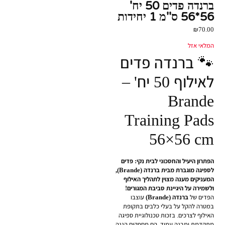
ברנדה פדים 50 יח'
56*56 ס''מ 1 יחידות
₪
70.00
המלאי אזל
🐾 ברנדה פדים
לאילוף 50 יח' –
Brande
Training Pads
56×56 cm
הפתרון היעיל והחסכוני לבית נקי: פדים
לספיגה מוגברת מבית ברנדה (Brande),
המעניקים מענה מצוין לתהליך האילוף
ולשמירה על היגיינת סביבת המגורים!
הפדים של
ברנדה (Brande)
עוצבו
במטרה להקל על בעלי כלבים בתקופת
האילוף לצרכים. בזכות טכנולוגיית ספיגה
מתקדמת ומבנה עמיד, הם מספקים הגנה