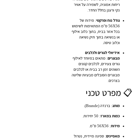
ריחות אמוניה, לשמירה על אוויר
נקי ורענן בחלל החדר.
גודל נוח ופרקטי
: מידות של
56X56 ס"מ המתאימות לשימוש
בכל אזור בבית, בתוך כלוב אילוף
או בנשיאה בתוך תיק נשיאה
וכלוב טיסה.
אידיאלי לגורים ולכלבים
מבוגרים
: מתאים במיוחד לאילוף
גורים צעירים, לכלבים קטנים
השוהים זמן רב בבית או לכלבים
מבוגרים הסובלים מבעיות שליטה
בצרכים.
📋 מפרט טכני
מותג
: ברנדה (Brande).
כמות במארז
: 50 יחידות.
מידות
: 56X56 ס"מ.
מאפיינים
: ספיגה מיידית, נטרול