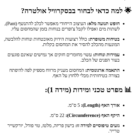
🌟
למה כדאי לבחור בבסקרוויל אולטרה?
חופש תנועה מלא:
העיצוב הייחודי מאפשר לכלב להתנשף (Pant),
לשתות מים ואפילו לקבל צ'ופרים בנוחות בזמן שהמחסום עליו.
בטיחות משופרת:
כולל רצועות הידוק מאובטחות ונוחות להלבשה,
המונעות מהכלב להסיר את המחסום בקלות.
עמידות ונוחות:
עשוי מחומרים חזקים אך גמישים שאינם פוגעים
בעור הפנים של הכלב.
התאמה ארגונומית:
המחסום מעניק מרווח מספיק לפה להיפתח
בצורה בטיחותית מבלי ללחוץ על האף.
📊
מפרט טכני ומידות (מידה 1):
אורך האף (Length):
5 ס"מ.
היקף האף (Circumference):
22 ס"מ.
גזעים טיפוסיים למידה זו:
בישון פריזה, מלטז, טוי פודל, יורקשייר
טרייר.