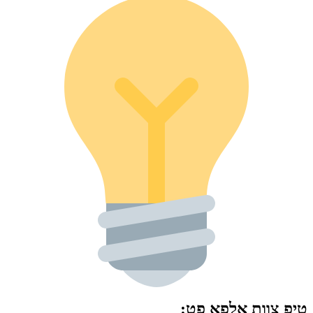
טיפ צוות אלפא פט
: