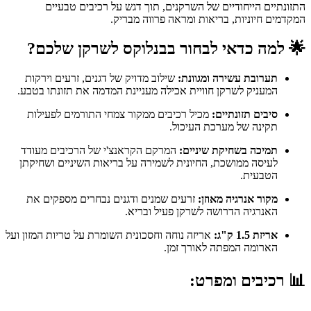
התזונתיים הייחודיים של השרקנים, תוך דגש על רכיבים טבעיים
המקדמים חיוניות, בריאות ומראה פרווה מבריק.
🌟
למה כדאי לבחור בבנלוקס לשרקן שלכם?
תערובת עשירה ומגוונת:
שילוב מדויק של דגנים, זרעים וירקות
המעניק לשרקן חוויית אכילה מעניינת המדמה את תזונתו בטבע.
סיבים תזונתיים:
מכיל רכיבים ממקור צמחי התורמים לפעילות
תקינה של מערכת העיכול.
תמיכה בשחיקת שיניים:
המרקם הקראנצ'י של הרכיבים מעודד
לעיסה ממושכת, החיונית לשמירה על בריאות השיניים ושחיקתן
הטבעית.
מקור אנרגיה מאוזן:
זרעים שמנים ודגנים נבחרים מספקים את
האנרגיה הדרושה לשרקן פעיל ובריא.
אריזת 1.5 ק"ג:
אריזה נוחה וחסכונית השומרת על טריות המזון ועל
הארומה המפתה לאורך זמן.
📊
רכיבים ומפרט: