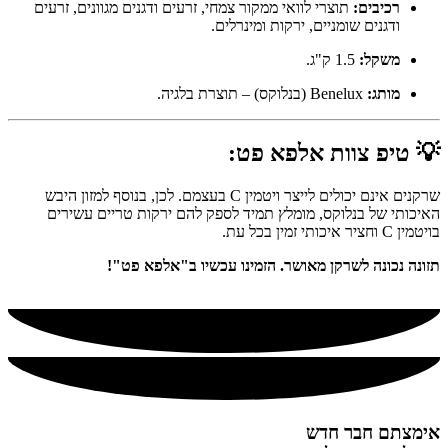
רכיבים:
תוצרי לוואי ממקור צמחי, זרעים ודגנים מגוונים, זרעים
ודגנים שומניים, ירקות ומינרלים.
משקל:
1.5 ק"ג.
מותג:
Benelux (בנלוקס) – תוצרת בלגיה.
💡
טיפ צוות אלפא פט:
שרקנים אינם יכולים לייצר ויטמין C בעצמם. לכן, בנוסף למזון היבש
האיכותי של בנלוקס, מומלץ תמיד לספק להם ירקות טריים עשירים
בויטמין C וחציר איכותי זמין בכל עת.
תזונה נכונה לשרקן מאושר. הזמינו עכשיו ב"אלפא פט"!
אימצתם חבר חדש