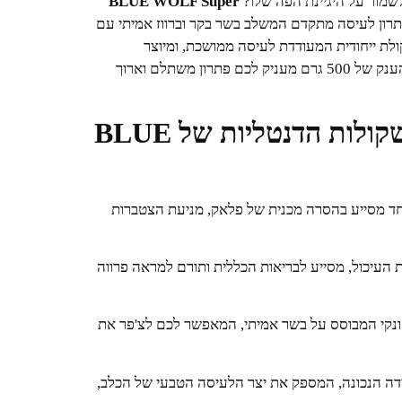
מור על היגיינת הפה שלו?
BLUE WOLF Super
רון לעיסה מתקדם המשלב בשר בקר וברווז אמיתי עם
ולת ייחודית המעודדת לעיסה ממושכת, ומיוצר
מרכיבים אורגניים איכותיים ללא תוספת סוכר. מארז החסכון הענק של 500 גרם מעניק לכם פתרון משתלם וארוך
למה כדאי לבחור בחטיף המשקולות הדנטליות של BLUE
ד מסייע בהסרה מכנית של פלאק, מניעת הצטברות
העיכול, מסייע לבריאות הכללית ותורם למראה פרווה
ונקי המבוסס על בשר אמיתי, המאפשר לכם לצ'פר את
ה הנכונה, המספק את יצר הלעיסה הטבעי של הכלב,