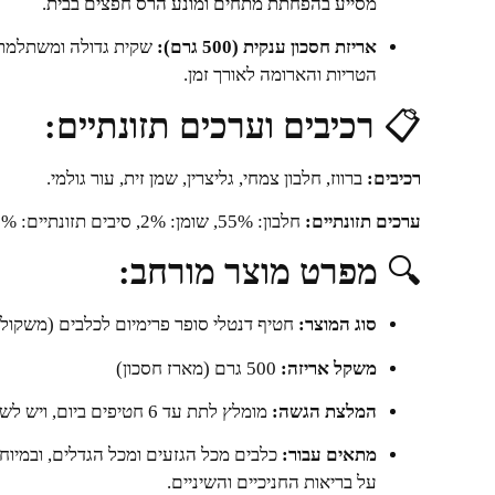
מסייע בהפחתת מתחים ומונע הרס חפצים בבית.
אריזת חסכון ענקית (500 גרם):
שקית גדולה ומשתלמת 
הטריות והארומה לאורך זמן.
📋
רכיבים וערכים תזונתיים:
רכיבים:
ברווז, חלבון צמחי, גליצרין, שמן זית, עור גולמי.
ערכים תזונתיים:
חלבון: 55%, שומן: 2%, סיבים תזונתיים: 1%, אפר גולמי: 2%, לחות: 18%.
🔍
מפרט מוצר מורחב:
סוג המוצר:
חטיף דנטלי סופר פרימיום לכלבים (משקול
משקל אריזה:
500 גרם (מארז חסכון)
המלצת הגשה:
מומלץ לתת עד 6 חטיפים ביום, ויש לשמור במקום קריר ויבש.
מתאים עבור:
כלבים מכל הגזעים ומכל הגדלים, ובמיוח
על בריאות החניכיים והשיניים.