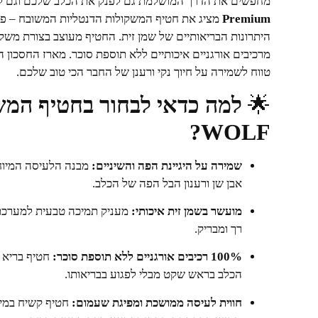
מחפשים את הדרך המושלמת גם לפנק את הכלב שלכם וגם לש
Premium
מציג את חטיף המשקולות הדנטליות המשובח – פת
היתרונות הבריאותיים של שמן זית. החטיף מעוצב בצורת משק
טווח לשמירה על חיוך נקי ורענן של החבר הכי טוב שלכם.
🌟
WOLF?
שמירה על היגיינת הפה והשיניים:
מבנה הלעיסה המיוח
אבן שן ורענון הבל הפה של הכלב.
מועשר בשמן זית איכותי:
מעניק תמיכה טבעית למערכת 
רך ומבריק.
100% רכיבים אורגניים ללא תוספת סוכר:
חטיף בריא 
הכלב בראש שקט מבלי לפגוע בבריאותו.
חווית לעיסה ממושכת ומפיגת שעמום:
חטיף קשיח במיד