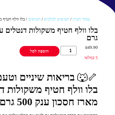
עמוד הבית
/
חטיפים לכלבים
/
חטיפים
/ בלו וולף חטיף מש
גרם
₪
49.90
הוספה לסל
5 במלאי
🦴🐺
בריאות שיניים וטע
בלו וולף חטיף משקולות ד
מארז חסכון ענק 500 גרם