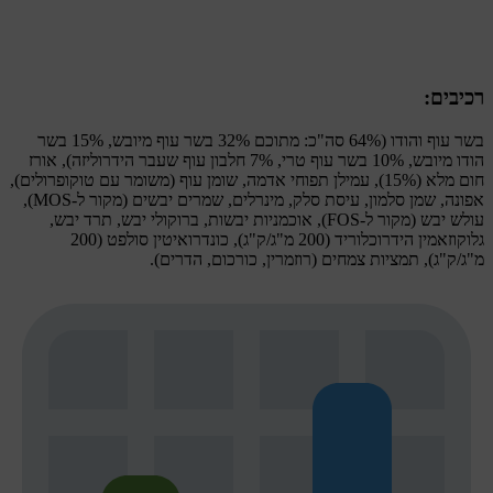
רכיבים:
בשר עוף והודו (64% סה"כ: מתוכם 32% בשר עוף מיובש, 15% בשר
הודו מיובש, 10% בשר עוף טרי, 7% חלבון עוף שעבר הידרוליזה), אורז
חום מלא (15%), עמילן תפוחי אדמה, שומן עוף (משומר עם טוקופרולים),
אפונה, שמן סלמון, עיסת סלק, מינרלים, שמרים יבשים (מקור ל-MOS),
עולש יבש (מקור ל-FOS), אוכמניות יבשות, ברוקולי יבש, תרד יבש,
גלוקוזאמין הידרוכלוריד (200 מ"ג/ק"ג), כונדרואיטין סולפט (200
מ"ג/ק"ג), תמציות צמחים (רוזמרין, כורכום, הדרים).