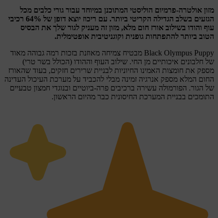
מזון אולטרה-פרמיום הוליסטי המתוכנן במיוחד עבור גורי כלבים מכל
הגזעים בשלב הגדילה הקריטי ביותר. עם ריכוז יוצא דופן של 64% רכיבי
עוף והודו בשילוב אורז חום מלא, מזון זה מעניק לגור שלך את הבסיס
הטוב ביותר להתפתחות גופנית וקוגניטיבית אופטימלית.
Black Olympus Puppy מבטיח צמיחה מאוזנת בזכות רמה גבוהה מאוד
של חלבונים איכותיים מן החי. שילוב העוף וההודו (הכולל בשר טרי)
מספק את חומצות האמינו החיוניות לבניית שרירים חזקים, בעוד שהאורז
החום המלא מספק אנרגיה זמינה מבלי להכביד על מערכת העיכול העדינה
של הגור. הפורמולה עשירה ברכיבים פרה-ביוטיים ובנוגדי חמצון טבעיים
התומכים בבניית המערכת החיסונית כבר מהיום הראשון.