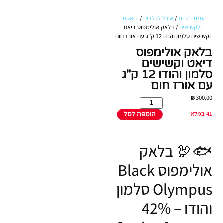
עמוד הבית
/
אוכל לכלבים
/
דיאטטי
ולקשישים
/ בלאק אולימפוס דיאט
וקשישים סלמון והודו 12 ק"ג עם אורז חום
מומלץ!
בלאק אולימפוס
דיאט וקשישים
סלמון והודו 12 ק"ג
עם אורז חום
₪
300.00
41 במלאי
הוספה לסל
🐟🦃 בלאק
אולימפוס Black
Olympus סלמון
והודו – 42%