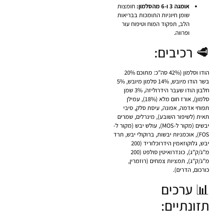
אומגה 3 ו-6 מהסלמון:
חומצות
שומן חיוניות התומכות בבריאות
הלב, תפקוד המוח וטיפוח עור
ופרווה.
🥩 רכיבים:
הודו וסלמון (42% סה"כ: מתוכם 20%
בשר הודו מיובש, 14% סלמון מיובש, 5%
חלבון הודו שעבר הידרוליזה, 3% שמן
סלמון), אורז חום מלא (18%), עמילן
תפוחי אדמה, אפונה, עיסת סלק, סיבי
תאית (לשיפור השובע), מינרלים, שמרים
יבשים (מקור ל-MOS), עולש יבש (מקור ל-
FOS), אוכמניות יבשות, ברוקולי יבש, תרד
יבש, גלוקוזאמין הידרוכלוריד (200
מ"ג/ק"ג), כונדרואיטין סולפט (200
מ"ג/ק"ג), תמציות צמחים (רוזמרין,
כורכום, הדרים).
📊 ערכים
תזונתיים: