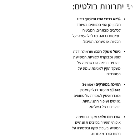
✨ יתרונות בולטים:
42% רכיבי הודו וסלמון:
ריכוז
חלבון מן החי המותאם במיוחד
לכלבים מבוגרים, המבטיח
נעצמות גבוהה מבלי להעמיס על
הכליות או מערכת העיכול.
ניהול משקל חכם:
פורמולה דלת
שומן ומבוקרת קלוריות המסייעת
בהרזיה בריאה או בשמירה על
משקל תקין למניעת עומס על
המפרקים.
תמיכה במפרקים (Senior
Care):
מועשר בגלוקוזאמין
וכונדרואיטין לשמירה על סחוסים
גמישים ושיפור התנועתיות
בכלבים בגיל השלישי.
אורז חום מלא:
מקור פחמימה
איכותי העשיר בסיבים תזונתיים
המסייע בעיכול שקט ובשמירה על
רמות סוכר מאוזנות.