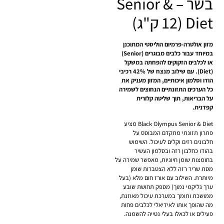
בשר – Senior &
Diet (12 ק"ג)
מזון אולטרה-פרמיום הוליסטי המתוכנן
במיוחד עבור כלבים מבוגרים (Senior)
או לכלבים הזקוקים להפחתה במשקל
(Diet). עם שילוב מנצח של 42% רכיבי
הודו וסלמון איכותיים, המזון מעניק את
כל הערכים התזונתיים הנחוצים לשמירה
על הבריאות, תוך שליטה קלורית
קפדנית.
Black Olympus Senior & Diet מציע
פתרון תזונתי מתקדם המבוסס על
חלבונים רזים וקלים לעיכול. השימוש
בהודו כחלבון רזה ובסלמון העשיר
בחומצות שומן חיוניות, מאפשר שמירה על
מסת שריר רזה ללא הצטברות שומן
מיותרת. השילוב עם אורז חום מלא (בעל
ערך גליקמי נמוך) מספק תחושת שובע
ממושכת ותומך במערכת עיכול מאוזנת,
מה שהופך אותו לאידיאלי לכלבים פחות
פעילים או לכאלו בעלי נטייה להשמנה.