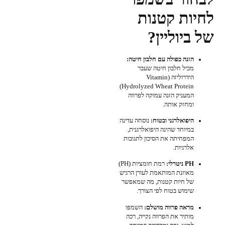
לחיות קטנות
של ביוליין?
הזנה כפולה עם חלבון חיטה:
מכיל חלבון חיטה שעבר
הידרוליזה (Vitamin
Hydrolyzed Wheat Protein)
המעניק הזנה עמוקה לפרווה
ומחזק אותה.
היפואלרגני ובטוח:
נוסחה עדינה
במיוחד שהינה היפואלרגנית,
המפחיתה את הסיכון לתגובות
אלרגיות.
PH ניטרלי:
רמת חומציות (PH)
מאוזנת המותאמת לעורן הרגיש
של חיות קטנות, מה שמאפשר
שימוש בטוח לפי הצורך.
מראה פרווה מושלם:
השמפו
מותיר את הפרווה נקייה, רכה