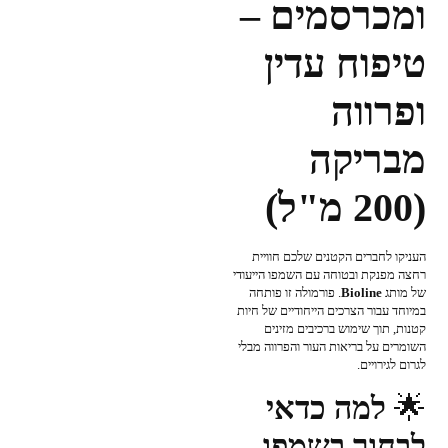
ומכרסמים –
טיפוח עדין
ופרווה
מבריקה
(200 מ"ל)
העניקו לחברים הקטנים שלכם חוויית
רחצה מפנקת ובטוחה עם השמפו הייעודי
של מותג
Bioline
. פורמולה זו פותחה
במיוחד עבור הצרכים הייחודיים של חיות
קטנות, תוך שימוש ברכיבים מזינים
השומרים על בריאות העור והפרווה מבלי
לגרום לגירויים.
🌟
למה כדאי
לבחור בשמפו