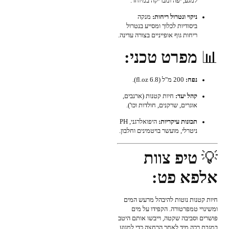
למגע, יפה ומבריקה במיוחד.
ניקוי ונטרול ריחות:
מנקה
ביסודיות לכלוך ומסייע בנטרול
ריחות גוף אופייניים בצורה עדינה.
📊
מפרט טכני:
נפח:
200 מ"ל (6.8 fl.oz).
קהל יעד:
חיות קטנות (ארנבים,
אוגרים, שרקנים, חולדות וכו').
תכונות עיקריות:
היפואלרגני, PH
ניטרלי, מועשר בויטמינים וחלבון.
💡
טיפ צוות
אלפא פט:
חיות קטנות נוטות להיבהל מרעש המים
ומשינויי טמפרטורה. הקפידו על מים
פושרים וסביבה שקטה, וייבשו אותם היטב
במגבת רכה מיד לאחר הרחצה כדי למנוע