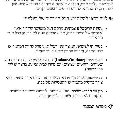
אינו מפריע לבני אדם, הג'ל יוצר "מחסום ריח" אפקטיבי שמונע מהן
להתקרב, להשתין או להרוס רהיטים וחפצים יקרים.
✨ למה כדאי להשתמש בג'ל המרחיק של ביוליין?
נוסחת קריסטל עוצמתית
: מרקם הג'ל מאפשר שחרור איטי
וממושך של חומרי הריח, מה שמבטיח הגנה לאורך זמן בכל תנאי
מזג אוויר.
בטיחותי לשימוש
: המוצר אינו רעיל ואינו מזיק לחיות המחמד או
לבני האדם, ומהווה פתרון אילוף חיובי והומני.
רב-תכליתי (Indoor/Outdoor)
: מתאים לשימוש בתוך הבית (על
שטיחים, רהיטים ועציצים) וגם מחוץ לבית (בגינה, בחצר או ליד
פחי אשפה).
קל ליישום
: פשוט מניחים או מפזרים את הג'ל באזור הרצוי – ללא
צורך בריסוס מתמיד או התעסקות מסובכת.
מגן על הרכוש שלכם
: מונע שריטות, לעיסות וסימוני טריטוריה
במקומות לא רצויים, ושומר על ניקיון הבית.
📋 מפרט המוצר