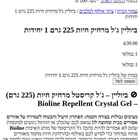
בכפוף
לתקנון האתר
∙ מעל 200 ₪
עמוד הבית
/
ציוד אילוף לכלבים
/ ביוליין ג'ל מרחיק חיות 225 גרם 1
יחידות
ביוליין ג'ל מרחיק חיות 225 גרם 1 יחידות
₪
39.90
1 במלאי
1 במלאי
כמות של ביוליין ג'ל מרחיק חיות 225 גרם 1 יחידות
הוספה לסל
🚫 ביוליין – ג'ל קריסטל מרחיק חיות (225 גרם)
– Bioline Repellent Crystal Gel
מציבים גבולות בצורה חכמה: הפתרון היעיל והבטוח לשמירה על אזורים
אסורים בבית ומחוצה לו!
נמאס לכם שהכלב או החתול ניגשים למקומות
שהם לא אמורים להיות בהם? ג'ל הקריסטל של מותג האיכות
Bioline
פותח במיוחד כדי לסייע לכם באילוף ובהרחקת חיות מחמד מאזורים
ספציפיים בצורה הומנית ובטוחה. הודות לריח ייחודי שאינו נעים לחיות אך