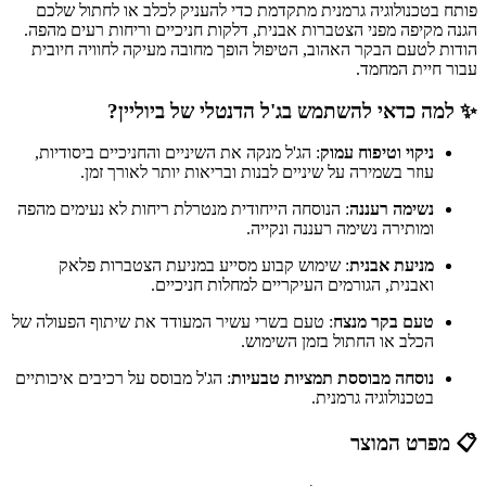
פותח בטכנולוגיה גרמנית מתקדמת כדי להעניק לכלב או לחתול שלכם
הגנה מקיפה מפני הצטברות אבנית, דלקות חניכיים וריחות רעים מהפה.
הודות לטעם הבקר האהוב, הטיפול הופך מחובה מעיקה לחוויה חיובית
עבור חיית המחמד.
✨ למה כדאי להשתמש בג'ל הדנטלי של ביוליין?
ניקוי וטיפוח עמוק
: הג'ל מנקה את השיניים והחניכיים ביסודיות,
עוזר בשמירה על שיניים לבנות ובריאות יותר לאורך זמן.
נשימה רעננה
: הנוסחה הייחודית מנטרלת ריחות לא נעימים מהפה
ומותירה נשימה רעננה ונקייה.
מניעת אבנית
: שימוש קבוע מסייע במניעת הצטברות פלאק
ואבנית, הגורמים העיקריים למחלות חניכיים.
טעם בקר מנצח
: טעם בשרי עשיר המעודד את שיתוף הפעולה של
הכלב או החתול בזמן השימוש.
נוסחה מבוססת תמציות טבעיות
: הג'ל מבוסס על רכיבים איכותיים
בטכנולוגיה גרמנית.
📋 מפרט המוצר