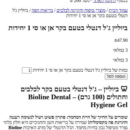
בכפוף
לתקנון האתר
∙ מעל 200 ₪
עמוד הבית
/
מוצרי טיפוח והיגיינה לכלבים
/
בריאות הפה
/ ביוליין ג'ל
דנטלי בטעם בקר אן או סי 1 יחידות
ביוליין ג'ל דנטלי בטעם בקר אן או סי 1 יחידות
₪
47.90
3 במלאי
3 במלאי
כמות של ביוליין ג'ל דנטלי בטעם בקר אן או סי 1 יחידות
הוספה לסל
🦷 ביוליין – ג'ל דנטלי בטעם בקר לכלבים
וחתולים (100 גרם) – Bioline Dental
Hygiene Gel
שומרים על החיוך של חיית המחמד: פתרון פשוט ויעיל לנשימה רעננה
והיגיינת פה מקסימלית!
שמירה על בריאות השן והחניכיים היא חלק בלתי
נפרד מטיפול נכון בחיות מחמד. הג'ל הדנטלי של מותג האיכות
Bioline