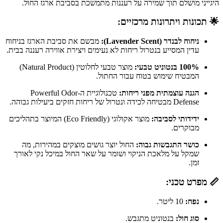
היגייני מושלם תוך שמירה על רעננות מתמשכת בסביבת ארגז החול.
🌟 תכונות ויתרונות מרכזיים:
ניחוח לבנדר (Lavender Scent):
מבשם את סביבת הארגז בניחוח
עדין המסייע בנטרול ריחות לא נעימים ויצירת אווירה רעננה בבית.
100% בנטוניט טבעי:
מוצר טבעי לחלוטין (Natural Product)
המבטיח שימוש בטוח עבור החתול.
הגנה עוצמתית מפני ריחות:
טכנולוגיית ה-Powerful Odor
Defense מבטיחה לכידה ונטרול של ריחות חזקים ביעילות גבוהה.
ידידותי לסביבה:
מוצר אקולוגי (Eco Friendly) המיוצר בתהליכים
מבוקרים.
כושר התגבשות גבוה:
החול יוצר גושים מוצקים במהירות, מה
שמקל על מלאכת הניקוי ושומר על שאר החול במיכל נקי לאורך
זמן.
📏 מפרט טכני:
נפח:
10 ליטר.
סוג חול:
בנטוניט מתגבש.