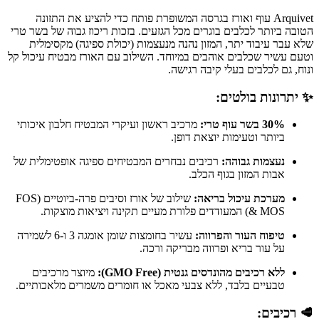
Arquivet עוף ואורז בגרסה המשופרת פותח כדי להציע את התזונה
הטובה ביותר לכלבים בוגרים מכל הגזעים. בזכות ריכוז גבוה של בשר טרי
שלא עבר עיבוד יתר, המזון נהנה מנעצמות (יכולת ספיגה) מקסימלית
וטעם עשיר שכלבים אוהבים במיוחד. השילוב עם האורז מבטיח עיכול קל
ונוח, גם לכלבים בעלי קיבה רגישה.
✨ יתרונות בולטים:
30% בשר עוף טרי:
מרכיב ראשון ועיקרי המבטיח חלבון איכותי
ביותר וטעימות יוצאת דופן.
נעצמות גבוהה:
רכיבים נבחרים המבטיחים ספיגה אופטימלית של
אבות המזון בגוף הכלב.
מערכת עיכול בריאה:
שילוב של אורז וסיבים פרה-ביוטיים (FOS
& MOS) המעודדים פלורת מעיים תקינה ויציאות מוצקות.
טיפוח העור והפרווה:
עשיר בחומצות שומן אומגה 3 ו-6 לשמירה
על עור בריא ופרווה מבריקה ורכה.
ללא רכיבים מהונדסים גנטית (GMO Free):
מיוצר מרכיבים
טבעיים בלבד, ללא צבעי מאכל או חומרים משמרים מלאכותיים.
🥩 רכיבים: