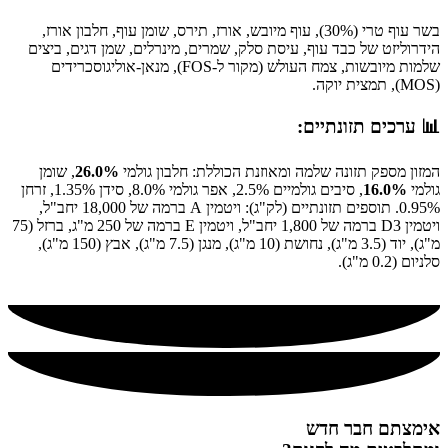
בשר עוף טרי (30%), עוף מיובש, אורז, תירס, שומן עוף, חלבון אורז,
הידרוליזט של כבד עוף, עיסת סלק, שמרים, מינרלים, שמן דגים, ביצים
שלמות מיובשות, צמח העולש (מקור ל-FOS), מנאן-אוליגוסכרידים
(MOS), תמצית יוקה.
📊 ערכים תזונתיים:
המזון מספק תזונה שלמה ומאוזנת הכוללת: חלבון גולמי
26.0%
, שומן
גולמי
16.0%
, סיבים גולמיים 2.5%, אפר גולמי 8.0%, סידן 1.35%, זרחן
0.95%. תוספים תזונתיים (לק"ג): ויטמין A ברמה של 18,000 יחב"ל,
ויטמין D3 ברמה של 1,800 יחב"ל, ויטמין E ברמה של 250 מ"ג, ברזל (75
מ"ג), יוד (3.5 מ"ג), נחושת (10 מ"ג), מנגן (7.5 מ"ג), אבץ (150 מ"ג),
סלניום (0.2 מ"ג).
אימצתם חבר חדש