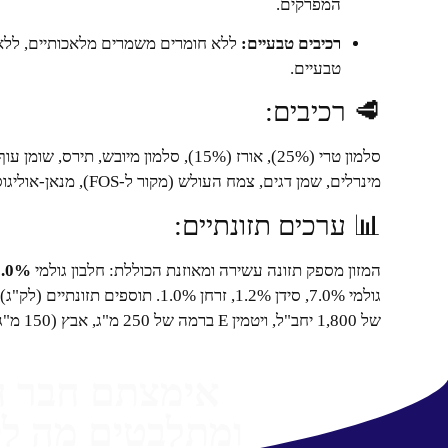
המפרקים.
רכיבים טבעיים:
טבעיים.
🥩 רכיבים:
סלמון טרי (25%), אורז (15%), סלמון מיוב
מינרלים, שמן דגים, צמח העולש (מקור ל-FOS), מנאן-אוליגוסכרידים (MOS), תמצית יוקה.
📊 ערכים תזונתיים:
המזון מספק תזונה עשירה ומאוזנת הכוללת: חלבון גולמי
8.0%
של 1,800 יחב"ל, ויטמין E ברמה של 250 מ"ג, אבץ (150 מ"ג), ברזל (75 מ"ג), נחושת (10 מ"ג), סלניום (0.2 מ"ג).
אימצתם חבר 
ומתלבטים מה לק