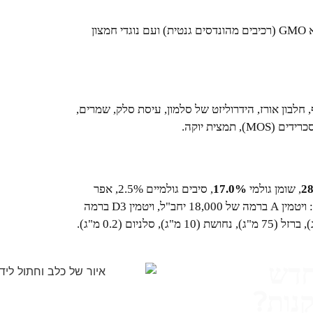
ללא חומרים משמרים מלאכותיים, ללא GMO (רכיבים מהונדסים גנטית) ועם נוגדי חמצון
ש, תירס, שומן עוף, חלבון אורז, הידרוליזט של סלמון, עיסת סלק, שמרים,
2
, שומן גולמי
17.0%
, סיבים גולמיים 2.5%, אפר
גולמי 7.0%, סידן 1.2%, זרחן 1.0%. תוספים תזונתיים (לק"ג): ויטמין A ברמה של 18,000 יחב"ל, ויטמין D3 ברמה
חדש
נות?