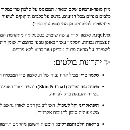
מזון סופר-פרמיום שלם ומאוזן, המבוסס על סלמון טרי כמקור ח
כלבים בוגרים מכל הגזעים, בדגש על כלבים הזקוקים לטיפוח א
מרגישויות לחלבונים מן החי (כמו עוף ובקר).
Arquivet סלמון ואורז עושה שימוש בטכנולוגיה מתקדמת
ונעצמות גבוהה. הסלמון עשיר באופן טבעי בחומצות שומן חיו
לשמירה על מראה פרווה מבריק ועור בריא ללא גירויים.
✨ יתרונות בולטים:
סלמון טרי:
מכיל אחוז גבוה של דג סלמון טרי המבטיח חלב
טיפוח עור ופרווה (Skin & Coat):
נשירה והענקת ברק לפרווה.
היפואלרגני וקל לעיכול:
השילוב בין דגים לאורז נחשב ל
משמעותית סיכון לתגובות אלרגיות.
בריאות הלב והמפרקים:
חומצות השומן מהדגים תורמות