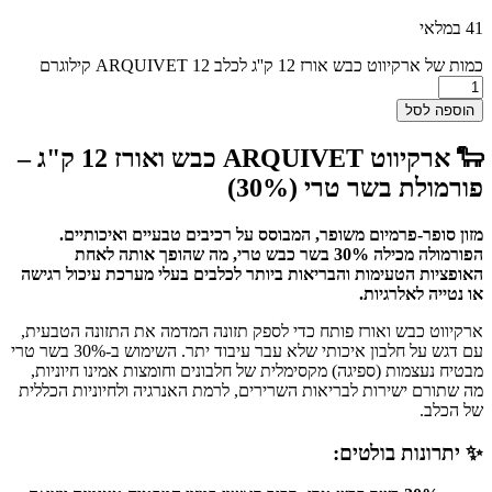
41 במלאי
כמות של ארקיווט כבש אורז 12 ק''ג לכלב ARQUIVET 12 קילוגרם
הוספה לסל
🐑 ארקיווט ARQUIVET כבש ואורז 12 ק"ג –
פורמולת בשר טרי (30%)
מזון סופר-פרמיום משופר, המבוסס על רכיבים טבעיים ואיכותיים.
הפורמולה מכילה 30% בשר כבש טרי, מה שהופך אותה לאחת
האופציות הטעימות והבריאות ביותר לכלבים בעלי מערכת עיכול רגישה
או נטייה לאלרגיות.
ארקיווט כבש ואורז פותח כדי לספק תזונה המדמה את התזונה הטבעית,
עם דגש על חלבון איכותי שלא עבר עיבוד יתר. השימוש ב-30% בשר טרי
מבטיח נעצמות (ספיגה) מקסימלית של חלבונים וחומצות אמינו חיוניות,
מה שתורם ישירות לבריאות השרירים, לרמת האנרגיה ולחיוניות הכללית
של הכלב.
✨ יתרונות בולטים: