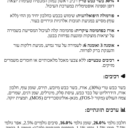
30% בשר כבש טרי:
רכיב ראשון במזון המבטיח טעימות יוצאת
דופן וספיגה אופטימלית במערכת העיכול.
פורמולה היפואלרגנית:
שימוש בכבש כחלבון יחיד מן החי (ללא
עוף) מסייע במניעת תגובות אלרגיות וגירויים בעור.
אורז כפחמימה עיקרית:
פחמימה קלה לעיכול המסייעת בשמירה
על יציאות מוצקות ומונעת נפיחות בבטן.
אומגה 3 ואומגה 6:
לשמירה על עור גמיש, מניעת דלקות עור
והענקת ברק לפרווה.
רכיבים טבעיים:
ללא צבעי מאכל מלאכותיים או חומרים משמרים
מזיקים.
🥩 רכיבים:
בשר כבש טרי (30%), אורז, בשר כבש מיובש, תירס, שומן עוף, חלבון
אורז, הידרוליזט של כבד כבש, עיסת סלק, מינרלים, שמן דגים, שמרים,
צמח העולש (מקור ל-FOS), מנאן-אוליגוסכרידים (MOS), תמצית יוקה.
📊 ערכים תזונתיים:
חלבון גולמי
26.0%
, שומן גולמי
16.0%
, סיבים גולמיים 2.5%, אפר גולמי
7.5%, סידן 1.5%, זרחן 1.1%. תוספים תזונתיים (לק"ג): ויטמין A ברמה